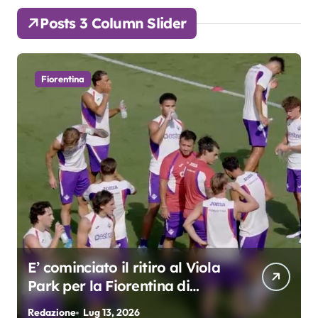
Posts 3 Column Slider
Fiorentina
E’ cominciato il ritiro al Viola
Park per la Fiorentina di
Grosso
Redazione
Lug 13, 2026
R