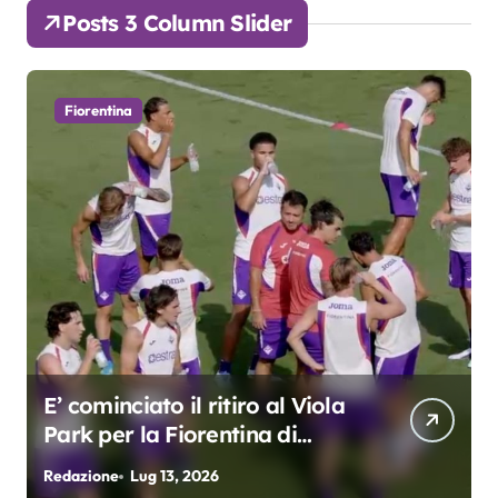
Posts 3 Column Slider
Fiorentina
E’ cominciato il ritiro al Viola
Park per la Fiorentina di
Grosso
Redazione
Lug 13, 2026
R