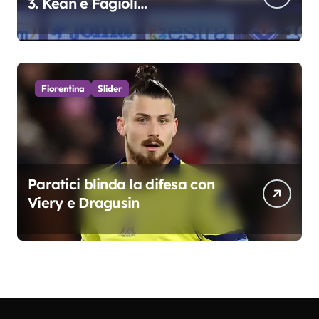
3. Kean e Fagioli
fondamentali. Atta grande
colpo”
Fiorentina
Slider
Paratici blinda la difesa con
Viery e Dragusin