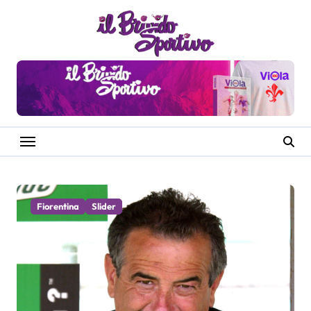
Salta
al
contenuto
Fiorentina
Slider