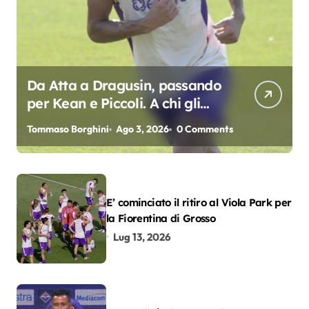
Da Atta a Dragusin, passando
per Kean e Piccoli. A chi gli
oscar del precampionato?
Tommaso Borghini
Ago 3, 2026
0 Comments
E’ cominciato il ritiro al Viola Park per
la Fiorentina di Grosso
Lug 13, 2026