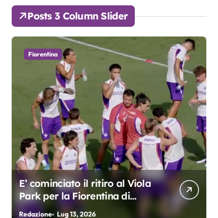
Posts 3 Column Slider
Fiorentina
E’ cominciato il ritiro al Viola
Park per la Fiorentina di
Grosso
Redazione
Lug 13, 2026
R