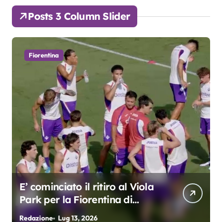
Posts 3 Column Slider
Fiorentina
E’ cominciato il ritiro al Viola
Park per la Fiorentina di
Grosso
Redazione
Lug 13, 2026
R