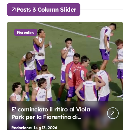
Posts 3 Column Slider
Fiorentina
E’ cominciato il ritiro al Viola
Park per la Fiorentina di
Grosso
Redazione
Lug 13, 2026
R