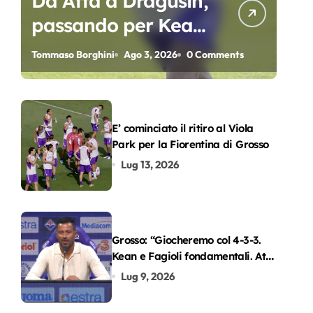
Da Atta a Dragusin,
passando per Kean
e Piccoli. A chi gli
Tommaso Borghini
Ago 3, 2026
0 Comments
oscar del
precampionato?
E’ cominciato il ritiro al Viola
Park per la Fiorentina di Grosso
Lug 13, 2026
Grosso: “Giocheremo col 4-3-3.
Kean e Fagioli fondamentali. Atta
grande colpo”
Lug 9, 2026