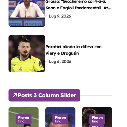
Grosso: “Giocheremo col 4-3-3.
Kean e Fagioli fondamentali. Atta
grande colpo”
Lug 9, 2026
Paratici blinda la difesa con
Viery e Dragusin
Lug 6, 2026
Posts 3 Column Slider
Fioren
Fioren
Fioren
tina
tina
tina