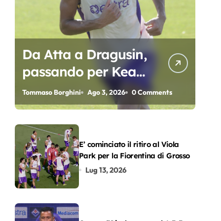
Da Atta a Dragusin,
passando per Kean
e Piccoli. A chi gli
Tommaso Borghini
Ago 3, 2026
0 Comments
oscar del
precampionato?
E’ cominciato il ritiro al Viola
Park per la Fiorentina di Grosso
Lug 13, 2026