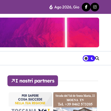
6
Ago 2026, Gio
 fila…”
ra avrà a disposizione
I nostri partners