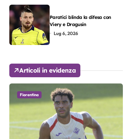
Paratici blinda la difesa con
Viery e Dragusin
Lug 6, 2026
Articoli in evidenza
Fiorentina