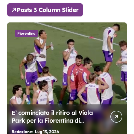
Posts 3 Column Slider
Fiorentina
E’ cominciato il ritiro al Viola
Park per la Fiorentina di
Grosso
Redazione
Lug 13, 2026
R