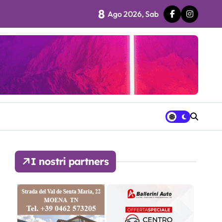
8
Ago 2026, Sab
 fila…”
ra avrà a disposizione
I nostri partners