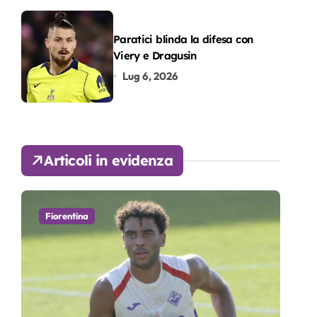
Paratici blinda la difesa con
Viery e Dragusin
Lug 6, 2026
Articoli in evidenza
Fiorentina