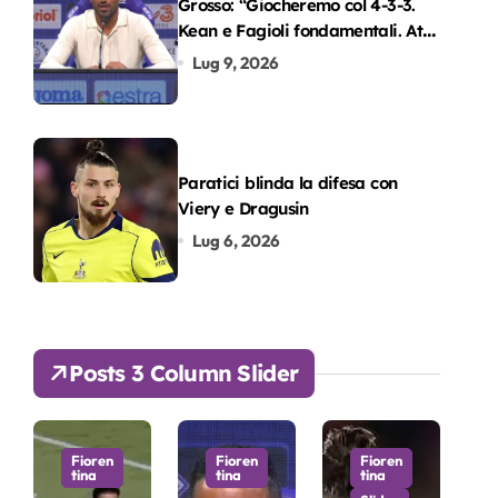
Grosso: “Giocheremo col 4-3-3.
Kean e Fagioli fondamentali. Atta
grande colpo”
Lug 9, 2026
Paratici blinda la difesa con
Viery e Dragusin
Lug 6, 2026
Posts 3 Column Slider
Fioren
Fioren
Fioren
tina
tina
tina