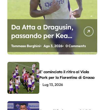
Da Atta a Dragusin,
passando per Kean
e Piccoli. A chi gli
Tommaso Borghini
Ago 3, 2026
0 Comments
oscar del
precampionato?
E’ cominciato il ritiro al Viola
Park per la Fiorentina di Grosso
Lug 13, 2026