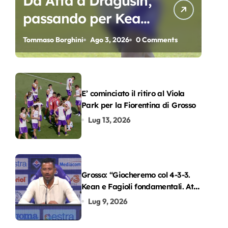
Da Atta a Dragusin,
passando per Kean
e Piccoli. A chi gli
Tommaso Borghini
Ago 3, 2026
0 Comments
oscar del
precampionato?
E’ cominciato il ritiro al Viola
Park per la Fiorentina di Grosso
Lug 13, 2026
Grosso: “Giocheremo col 4-3-3.
Kean e Fagioli fondamentali. Atta
grande colpo”
Lug 9, 2026