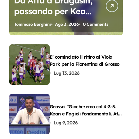
Da Atta a Dragusin,
passando per Kean
e Piccoli. A chi gli
Tommaso Borghini
Ago 3, 2026
0 Comments
oscar del
precampionato?
E’ cominciato il ritiro al Viola
Park per la Fiorentina di Grosso
Lug 13, 2026
Grosso: “Giocheremo col 4-3-3.
Kean e Fagioli fondamentali. Atta
grande colpo”
Lug 9, 2026