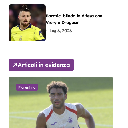
Paratici blinda la difesa con
Viery e Dragusin
Lug 6, 2026
Articoli in evidenza
Fiorentina