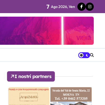
7
Ago 2026, Ven
 fila…”
ra avrà a disposizione
I nostri partners