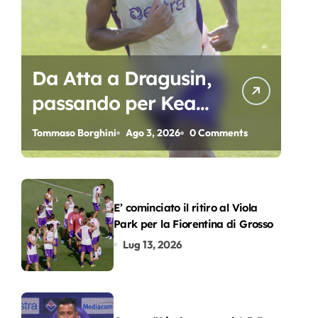
Da Atta a Dragusin,
passando per Kean
e Piccoli. A chi gli
Tommaso Borghini
Ago 3, 2026
0 Comments
oscar del
precampionato?
E’ cominciato il ritiro al Viola
Park per la Fiorentina di Grosso
Lug 13, 2026