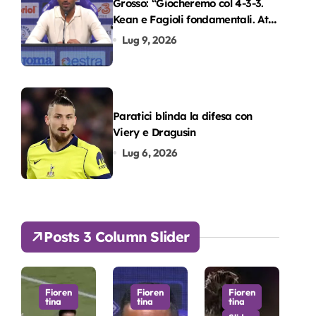
Grosso: “Giocheremo col 4-3-3.
Kean e Fagioli fondamentali. Atta
grande colpo”
Lug 9, 2026
Paratici blinda la difesa con
Viery e Dragusin
Lug 6, 2026
Posts 3 Column Slider
Fioren
Fioren
Fioren
tina
tina
tina