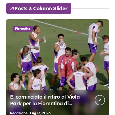
Posts 3 Column Slider
Fiorentina
E’ cominciato il ritiro al Viola
Park per la Fiorentina di
Grosso
Redazione
Lug 13, 2026
R