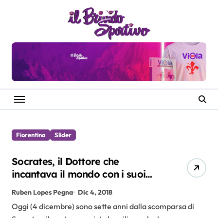
Salta
al
contenuto
Fiorentina
Slider
Socrates, il Dottore che
incantava il mondo con i suoi
colpi di tacco
Ruben Lopes Pegna
Dic 4, 2018
Oggi (4 dicembre) sono sette anni dalla scomparsa di