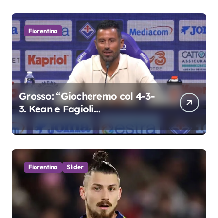
Fiorentina
Grosso: “Giocheremo col 4-3-
3. Kean e Fagioli
fondamentali. Atta grande
colpo”
Fiorentina
Slider