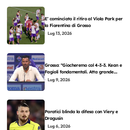
E’ cominciato il ritiro al Viola Park per
la Fiorentina di Grosso
Lug 13, 2026
Grosso: “Giocheremo col 4-3-3. Kean e
Fagioli fondamentali. Atta grande
colpo”
Lug 9, 2026
Paratici blinda la difesa con Viery e
Dragusin
Lug 6, 2026