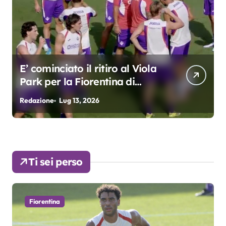
E’ cominciato il ritiro al Viola
Park per la Fiorentina di
Grosso
Redazione
Lug 13, 2026
R
Ti sei perso
Fiorentina