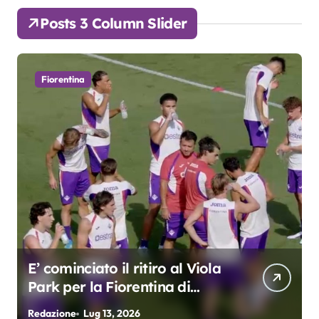
Posts 3 Column Slider
Fiorentina
E’ cominciato il ritiro al Viola
Park per la Fiorentina di
Grosso
Redazione
Lug 13, 2026
R