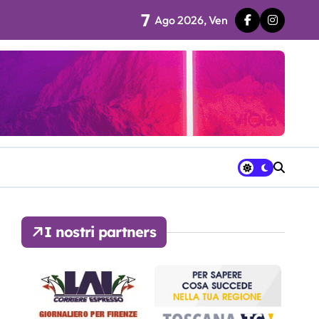
7
Ago 2026, Ven
 fila…”
ra avrà a disposizione
I nostri partners