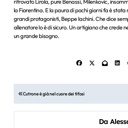
ritrovato Lirola, pure Benassi, Milenkovic, inso
la Fiorentina. E la paura di pochi giorni fa è stat
grandi protagonisti, Beppe Iachini. Che dice sem
allenatore lo è di sicuro. Un artigiano che crede 
un grande bisogno.
N
Cutrone è già nel cuore dei tifosi
a
v
Da
Aless
i