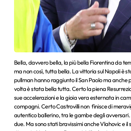
Bella, davvero bella, la più bella Fiorentina da tempo immemorabile. Anche a Milano era stata bella,
ma non così, tutta bella. La vittoria sul Napoli è s
pullman hanno raggiunto il San Paolo ma anche per 
volta è stata bella tutta. Certo la piena Resurrez
sue accelerazioni e la gioia vera esternata in cam
compagni. Certo Castrovilli non finisce di meravi
autentico ballerino, tra le gambe degli avversar
due. Ma sono stati bravissimi anche Vlahovic e il s