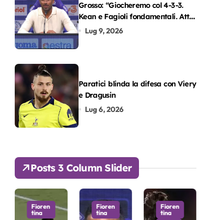
Grosso: “Giocheremo col 4-3-3.
Kean e Fagioli fondamentali. Atta
grande colpo”
Lug 9, 2026
Paratici blinda la difesa con Viery
e Dragusin
Lug 6, 2026
Posts 3 Column Slider
ioren
Fioren
Fioren
Fioren
na
tina
tina
tina