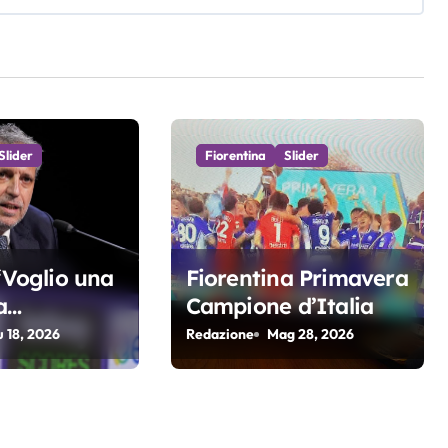
Slider
Fiorentina
Slider
 “Voglio una
Fiorentina Primavera
a
Campione d’Italia
va e
u 18, 2026
Redazione
Mag 28, 2026
. Non
i di arrivare
r 4 anni di