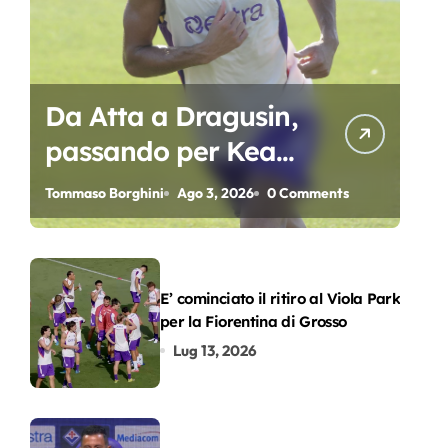
Da Atta a Dragusin,
passando per Kean
e Piccoli. A chi gli
Tommaso Borghini
Ago 3, 2026
0 Comments
oscar del
precampionato?
E’ cominciato il ritiro al Viola Park
per la Fiorentina di Grosso
Lug 13, 2026