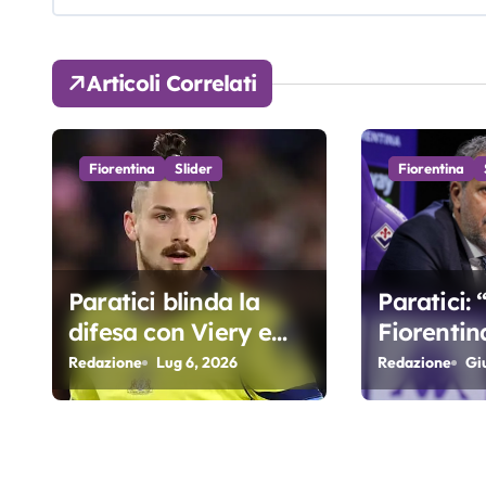
g
a
Articoli Correlati
z
i
Fiorentina
Slider
Fiorentina
o
n
e
Paratici blinda la
Paratici:
difesa con Viery e
Fiorentin
a
Dragusin
competiti
Redazione
Lug 6, 2026
Redazione
Gi
r
duratura
accettere
t
ottavo pe
i
fila…”