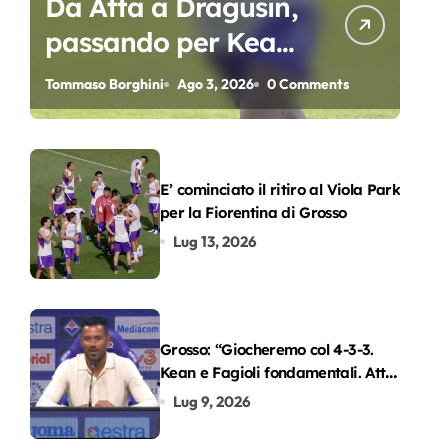
Da Atta a Dragusin,
passando per Kean
e Piccoli. A chi gli
Tommaso Borghini
Ago 3, 2026
0 Comments
oscar del
precampionato?
E’ cominciato il ritiro al Viola Park
per la Fiorentina di Grosso
Lug 13, 2026
Grosso: “Giocheremo col 4-3-3.
Kean e Fagioli fondamentali. Atta
grande colpo”
Lug 9, 2026