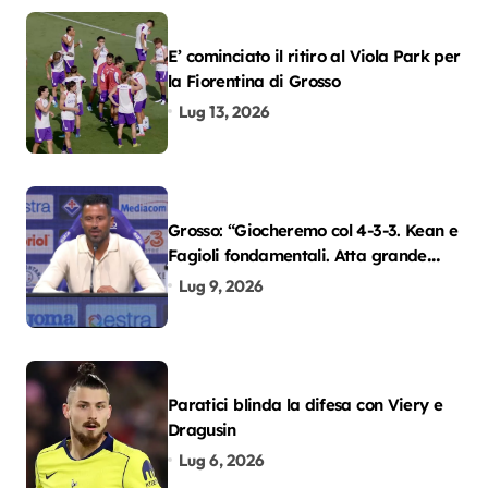
E’ cominciato il ritiro al Viola Park per
la Fiorentina di Grosso
Lug 13, 2026
Grosso: “Giocheremo col 4-3-3. Kean e
Fagioli fondamentali. Atta grande
colpo”
Lug 9, 2026
Paratici blinda la difesa con Viery e
Dragusin
Lug 6, 2026