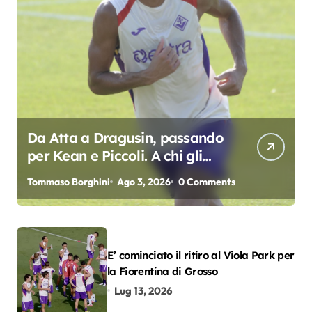
Da Atta a Dragusin, passando
per Kean e Piccoli. A chi gli
oscar del precampionato?
Tommaso Borghini
Ago 3, 2026
0 Comments
E’ cominciato il ritiro al Viola Park per
la Fiorentina di Grosso
Lug 13, 2026