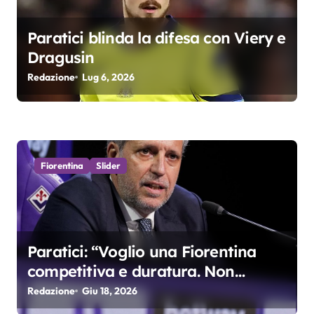
a
Paratici blinda la difesa con Viery e
r
Dragusin
Redazione
Lug 6, 2026
t
i
c
o
Fiorentina
Slider
l
i
Paratici: “Voglio una Fiorentina
competitiva e duratura. Non
accetterei di arrivare ottavo per 4
Redazione
Giu 18, 2026
anni di fila…”