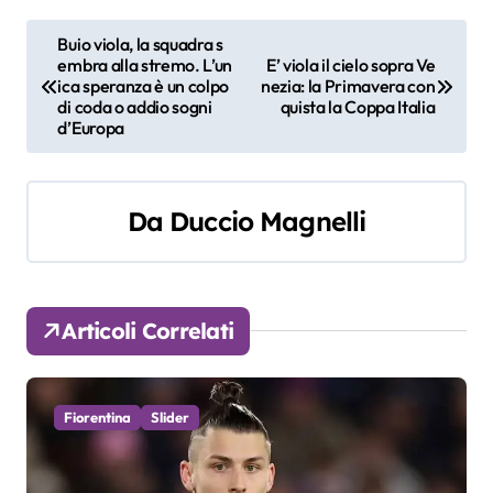
N
Buio viola, la squadra s
embra alla stremo. L’un
E’ viola il cielo sopra Ve
a
ica speranza è un colpo
nezia: la Primavera con
di coda o addio sogni
quista la Coppa Italia
v
d’Europa
i
g
Da
Duccio Magnelli
a
z
Articoli Correlati
i
o
Fiorentina
Slider
n
e