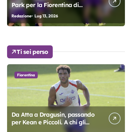
3. Kean e Fagioli
fondamentali. Atta grande
Redazione
Lug 9, 2026
R
colpo”
Ti sei perso
Fiorentina
Da Atta a Dragusin, passando
per Kean e Piccoli. A chi gli
oscar del precampionato?