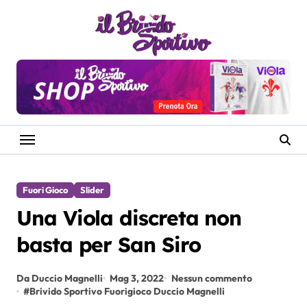
Salta
al
contenuto
Fuori Gioco
Slider
Una Viola discreta non
basta per San Siro
Da Duccio Magnelli
Mag 3, 2022
Nessun commento
#
Brivido Sportivo Fuorigioco Duccio Magnelli