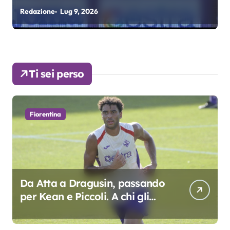
fondamentali. Atta grande
Redazione
Lug 9, 2026
R
colpo”
Ti sei perso
Fiorentina
Da Atta a Dragusin, passando
per Kean e Piccoli. A chi gli
oscar del precampionato?