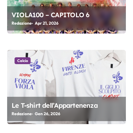
e
a
VIOLA100 – CAPITOLO 6
r
Redazione
Apr 21, 2026
t
i
c
Calcio
o
l
i
Le T-shirt dell’Appartenenza
Redazione
Gen 26, 2026