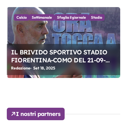
Calcio
Settimanale
Sfoglia il giornale
Stadio
IL BRIVIDO SPORTIVO STADIO
FIORENTINA-COMO DEL 21-09-
2025
Redazione
Set 18, 2025
I nostri partners