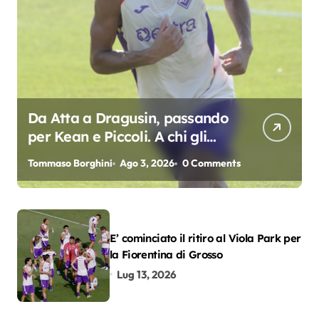
Da Atta a Dragusin, passando
per Kean e Piccoli. A chi gli
oscar del precampionato?
Tommaso Borghini
Ago 3, 2026
0 Comments
E’ cominciato il ritiro al Viola Park per
la Fiorentina di Grosso
Lug 13, 2026