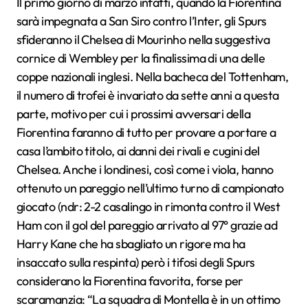
Il primo giorno di marzo infatti, quando la Fiorentina
sarà impegnata a San Siro contro l’Inter, gli Spurs
sfideranno il Chelsea di Mourinho nella suggestiva
cornice di Wembley per la finalissima di una delle
coppe nazionali inglesi. Nella bacheca del Tottenham,
il numero di trofei è invariato da sette anni a questa
parte, motivo per cui i prossimi avversari della
Fiorentina faranno di tutto per provare a portare a
casa l’ambito titolo, ai danni dei rivali e cugini del
Chelsea. Anche i londinesi, così come i viola, hanno
ottenuto un pareggio nell’ultimo turno di campionato
giocato (ndr: 2-2 casalingo in rimonta contro il West
Ham con il gol del pareggio arrivato al 97° grazie ad
Harry Kane che ha sbagliato un rigore ma ha
insaccato sulla respinta) però i tifosi degli Spurs
considerano la Fiorentina favorita, forse per
scaramanzia: “La squadra di Montella è in un ottimo