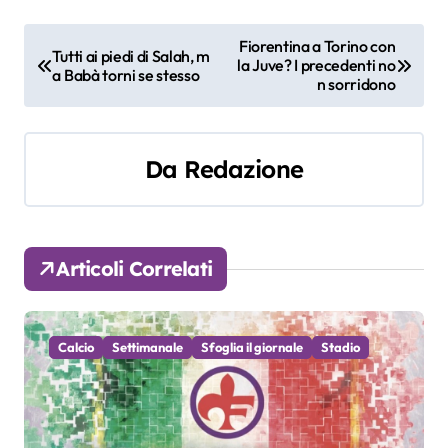
N
Fiorentina a Torino con
Tutti ai piedi di Salah, m
la Juve? I precedenti no
a
a Babà torni se stesso
n sorridono
v
i
Da
Redazione
g
a
Articoli Correlati
z
i
Calcio
Settimanale
Sfoglia il giornale
Stadio
o
n