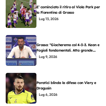
E’ cominciato il ritiro al Viola Park per
la Fiorentina di Grosso
Lug 13, 2026
Grosso: “Giocheremo col 4-3-3. Kean e
Fagioli fondamentali. Atta grande
colpo”
Lug 9, 2026
Paratici blinda la difesa con Viery e
Dragusin
Lug 6, 2026