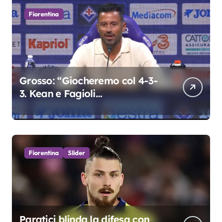
Fiorentina
Grosso: “Giocheremo col 4-3-
3. Kean e Fagioli
fondamentali. Atta grande
colpo”
Fiorentina
Slider
Paratici blinda la difesa con