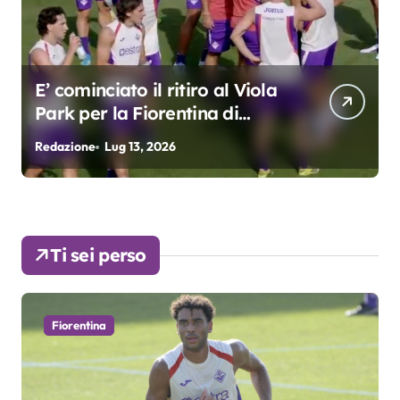
E’ cominciato il ritiro al Viola
Park per la Fiorentina di
Grosso
Redazione
Lug 13, 2026
R
Ti sei perso
Fiorentina