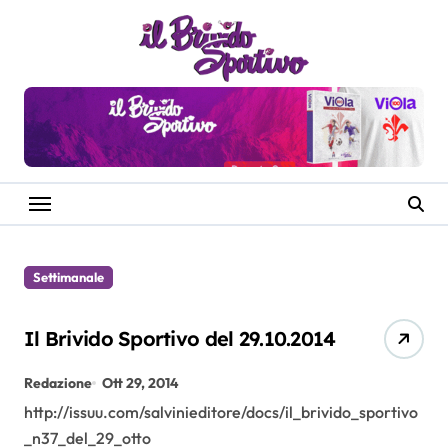
Salta
al
contenuto
Settimanale
Il Brivido Sportivo del 29.10.2014
Redazione
Ott 29, 2014
http://issuu.com/salvinieditore/docs/il_brivido_sportivo
_n37_del_29_otto