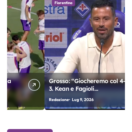
Fiorentina
Grosso: “Giocheremo col 4-3-
3. Kean e Fagioli
fondamentali. Atta grande
Redazione
Lug 9, 2026
R
colpo”