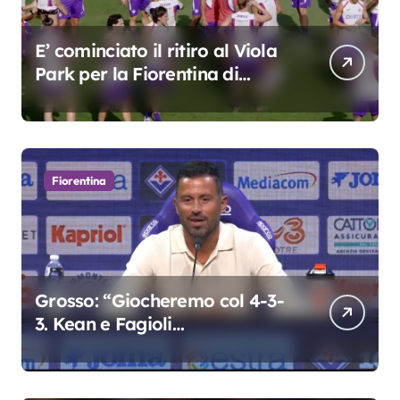
E’ cominciato il ritiro al Viola
Park per la Fiorentina di
Grosso
Fiorentina
Grosso: “Giocheremo col 4-3-
3. Kean e Fagioli
fondamentali. Atta grande
colpo”