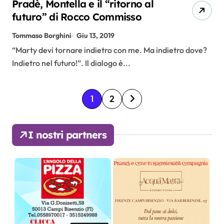
Pradè, Montella e il “ritorno al
futuro” di Rocco Commisso
Tommaso Borghini
Giu 13, 2019
“Marty devi tornare indietro con me. Ma indietro dove?
Indietro nel futuro!”. Il dialogo è...
P
1
2
a
I nostri partners
g
i
n
a
z