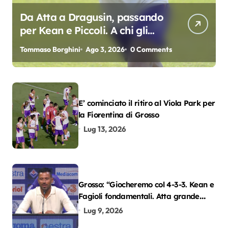
Da Atta a Dragusin, passando
per Kean e Piccoli. A chi gli
oscar del precampionato?
Tommaso Borghini
Ago 3, 2026
0 Comments
E’ cominciato il ritiro al Viola Park per
la Fiorentina di Grosso
Lug 13, 2026
Grosso: “Giocheremo col 4-3-3. Kean e
Fagioli fondamentali. Atta grande
colpo”
Lug 9, 2026