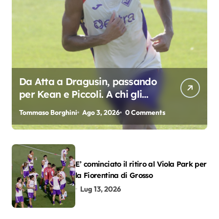
Da Atta a Dragusin, passando
per Kean e Piccoli. A chi gli
oscar del precampionato?
Tommaso Borghini
Ago 3, 2026
0 Comments
E’ cominciato il ritiro al Viola Park per
la Fiorentina di Grosso
Lug 13, 2026