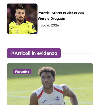
Paratici blinda la difesa con
Viery e Dragusin
Lug 6, 2026
Articoli in evidenza
Fiorentina