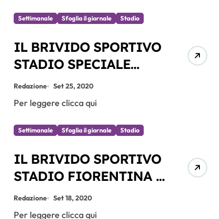
Settimanale
Sfoglia il giornale
Stadio
IL BRIVIDO SPORTIVO
STADIO SPECIALE
INTER- FIORENTINA
Redazione
Set 25, 2020
DEL 26.09.2020
Per leggere clicca qui
Settimanale
Sfoglia il giornale
Stadio
IL BRIVIDO SPORTIVO
STADIO FIORENTINA –
TORINO DEL 19.09.2020
Redazione
Set 18, 2020
Per leggere clicca qui