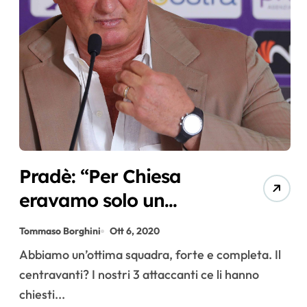
Pradè: “Per Chiesa
eravamo solo un
veicolo per arrivare
Tommaso Borghini
Ott 6, 2020
altrove”
Abbiamo un’ottima squadra, forte e completa. Il
centravanti? I nostri 3 attaccanti ce li hanno
chiesti...