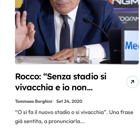
Rocco: “Senza stadio si
vivacchia e io non
voglio vivacchiare”
Tommaso Borghini
Set 24, 2020
“O si fa il nuovo stadio o si vivacchia”. Una frase
già sentita, a pronunciarla...
Fioren
tina