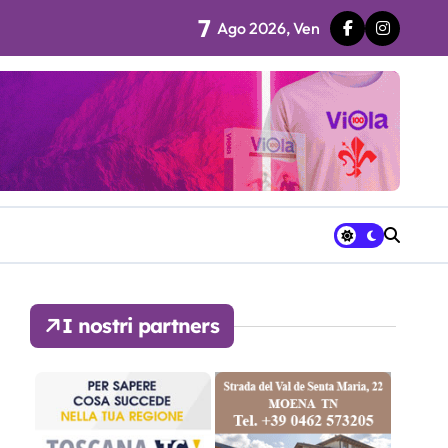
7
Ago 2026, Ven
 fila…”
ra avrà a disposizione
I nostri partners