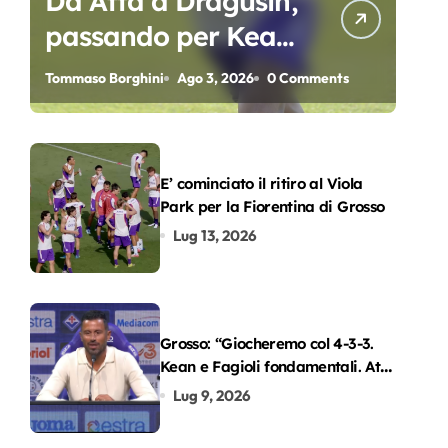
Da Atta a Dragusin,
passando per Kean
e Piccoli. A chi gli
Tommaso Borghini
Ago 3, 2026
0 Comments
oscar del
precampionato?
E’ cominciato il ritiro al Viola
Park per la Fiorentina di Grosso
Lug 13, 2026
Grosso: “Giocheremo col 4-3-3.
Kean e Fagioli fondamentali. Atta
grande colpo”
Lug 9, 2026