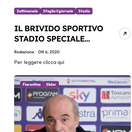
Settimanale
Sfoglia il giornale
Stadio
IL BRIVIDO SPORTIVO
STADIO SPECIALE
CALCIOMERCATO
Redazione
Ott 6, 2020
07.10.2020
Per leggere clicca qui
Fiorentina
Slider