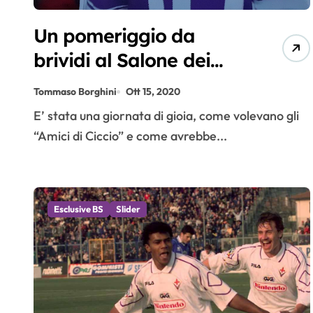
Un pomeriggio da
brividi al Salone dei
Cinquecento,
Tommaso Borghini
Ott 15, 2020
ricordando Ciccio Rialti
E’ stata una giornata di gioia, come volevano gli
“Amici di Ciccio” e come avrebbe...
Esclusive BS
Slider