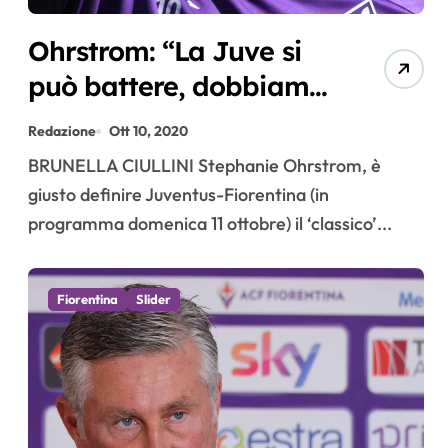
Ohrstrom: “La Juve si
può battere, dobbiamo
soltanto credere di più
Redazione
Ott 10, 2020
in noi stesse”
BRUNELLA CIULLINI Stephanie Ohrstrom, è
giusto definire Juventus-Fiorentina (in
programma domenica 11 ottobre) il ‘classico’...
Fiorentina
Slider