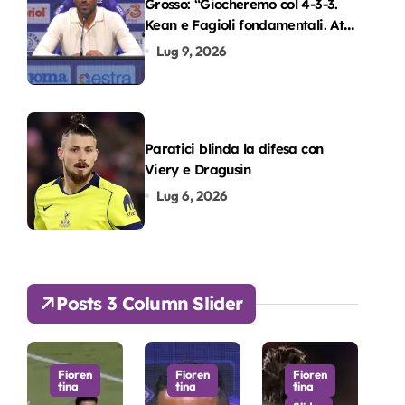
Grosso: “Giocheremo col 4-3-3.
Kean e Fagioli fondamentali. Atta
grande colpo”
Lug 9, 2026
Paratici blinda la difesa con
Viery e Dragusin
Lug 6, 2026
Posts 3 Column Slider
Fioren
Fioren
Fioren
tina
tina
tina