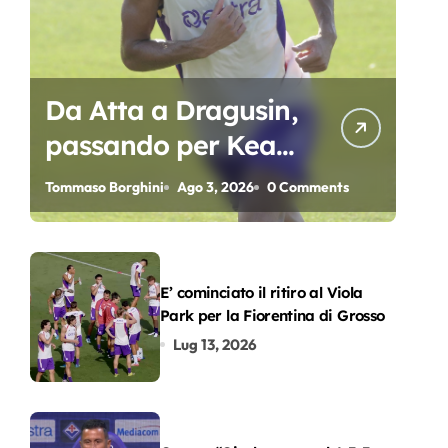
Da Atta a Dragusin,
passando per Kean
e Piccoli. A chi gli
Tommaso Borghini
Ago 3, 2026
0 Comments
oscar del
precampionato?
E’ cominciato il ritiro al Viola
Park per la Fiorentina di Grosso
Lug 13, 2026