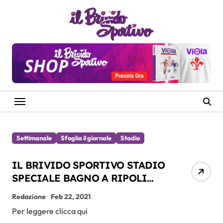
Salta
al
contenuto
Settimanale
Sfoglia il giornale
Stadio
IL BRIVIDO SPORTIVO STADIO
SPECIALE BAGNO A RIPOLI
FEBBRAIO 2021
Redazione
Feb 22, 2021
Per leggere clicca qui