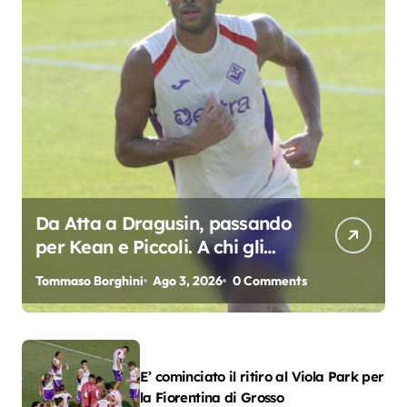
Da Atta a Dragusin, passando
per Kean e Piccoli. A chi gli
oscar del precampionato?
Tommaso Borghini
Ago 3, 2026
0 Comments
E’ cominciato il ritiro al Viola Park per
la Fiorentina di Grosso