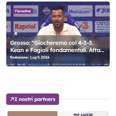
Fiorentina
Grosso: “Giocheremo col 4-3-3.
Kean e Fagioli fondamentali. Atta
grande colpo”
Redazione
Lug 9, 2026
I nostri partners