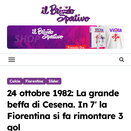
Salta
al
contenuto
Calcio
Fiorentina
Slider
24 ottobre 1982: La grande
beffa di Cesena. In 7′ la
Fiorentina si fa rimontare 3
gol