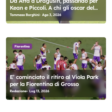
a
Da Atta a Dragusin, passando per
Kean e Piccoli. A chi gli oscar del
r
precampionato?
Tommaso Borghini
Ago 3, 2026
t
i
c
Fiorentina
o
l
i
E’ cominciato il ritiro al Viola Park
per la Fiorentina di Grosso
Redazione
Lug 13, 2026