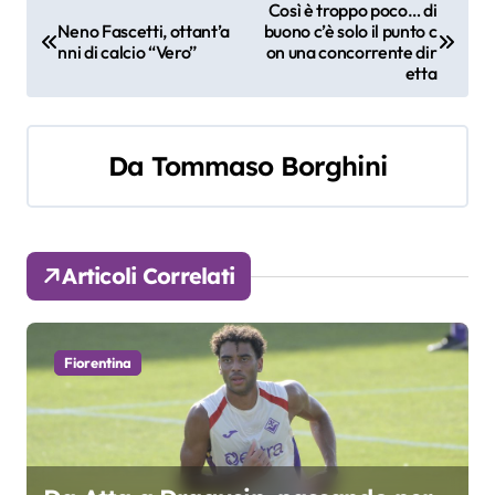
N
Così è troppo poco… di
Neno Fascetti, ottant’a
buono c’è solo il punto c
a
nni di calcio “Vero”
on una concorrente dir
etta
v
i
Da
Tommaso Borghini
g
a
z
Articoli Correlati
i
o
Fiorentina
n
e