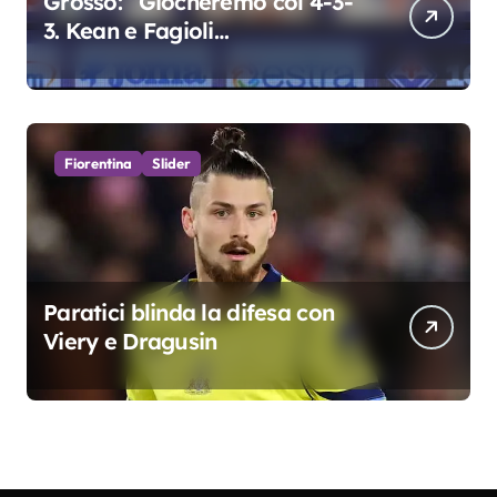
Grosso: “Giocheremo col 4-3-
3. Kean e Fagioli
fondamentali. Atta grande
colpo”
Fiorentina
Slider
Paratici blinda la difesa con
Viery e Dragusin