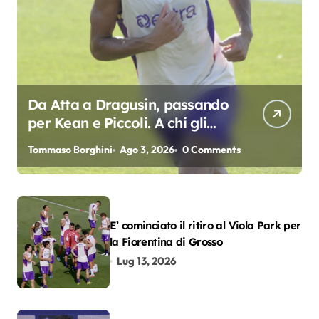
Da Atta a Dragusin, passando
per Kean e Piccoli. A chi gli
oscar del precampionato?
Tommaso Borghini
Ago 3, 2026
0 Comments
E’ cominciato il ritiro al Viola Park per
la Fiorentina di Grosso
Lug 13, 2026