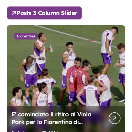
Posts 3 Column Slider
Fiorentina
Grosso: “Giocheremo col 4-3-
3. Kean e Fagioli
fondamentali. Atta grande