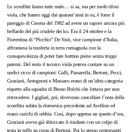
Le sconfitte fanno tutte male…
si sa, m
a per molti tifosi
viola,
che hanno
oggi dai quarant’anni in su, è forse il
pareggio di Cesena del 1982 ad avere un sapore ancora più
beffardo del più crudele dei ko. Era il 24 ottobre e la
Fiorentina di “Picchio” De Sisti, vi
c
e campione d’Italia,
affrontava la trasferta in terra romagnola con la
consapevolezza di poter fare bottino pieno senza troppi
patemi. Del resto il tecnico viola poteva contare su un
undici ricco di campioni: Galli, Passarella, Bertoni, Pecci,
Graziani, Antognoni e Massaro erano di un’altra categoria
rispetto alla squadra di Bruno Bolchi che lottava per non
retrocedere. I gigliati, poi, dovevano cancellare l’onta della
sconfitta subita la domenica precedente ad Avellino ed
erano carichi di rabbia. Così, dopo appena un quarto d’ora,
Graziani aveva già sbloccato il risultato con un colpo di
testa in tuffo su cross di Bertoni. Poi lo stesso centravanti