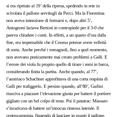
si era ripetuto al 19’ della ripresa, spedendo in rete in
scivolata il pallone servitogli da Pecci. Ma la Fiorentina
non aveva intenzione di fermarsi e, dopo altri 5’,
Antognoni laciava Bertoni in contropiede per il 3-0 che
pareva chiudere i conti. In effetti, a un quarto d’ora dalla
fine, era impensabile che il Cesena potesse avere velleità
di sorta. Anche perché i romagnoli, fino a quel momento,
non avevano praticamente mai creato problemi a Galli. E
l’errore dei viola fu proprio quello di tirare i remi in barca,
considerando finita la partita. Anche quando, al 77’,
l’austriaco Schachner approfittava di una corta respinta di
Galli per trafiggerlo. E persino quando, all’80’, Garlini
riusciva a piazzare l’elevazione giusta per battere il portiere
gigliato con un bel colpo di testa. Poi il patatrac: Massaro
s’incaricava di battere un’innocua rimessa laterale. Il
centrocampista, fingendo di lanciare in avanti il pallone,