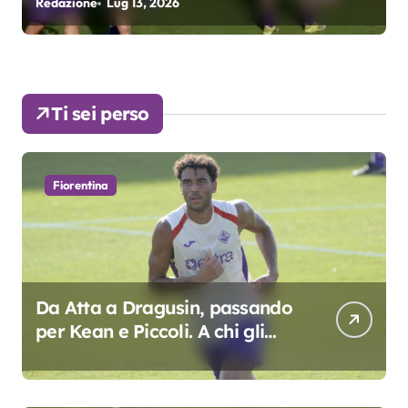
Redazione
Lug 9, 2026
R
colpo”
Ti sei perso
Fiorentina
Da Atta a Dragusin, passando
per Kean e Piccoli. A chi gli
oscar del precampionato?