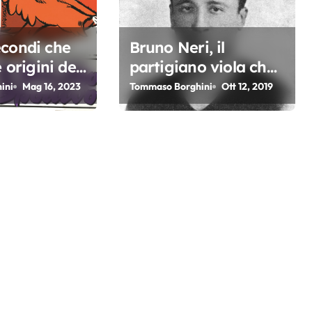
econdi che
Bruno Neri, il
e origini del
partigiano viola che
ogan ideato
morì in battaglia
ini
Mag 16, 2023
Tommaso Borghini
Ott 12, 2019
do