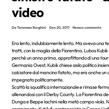
video
Da Tommaso Borghini
Gen 20, 2017
Nessun commento
Era lento, indubbiamente lento. Ma aveva una tecnica sopraffina che riuscì a mostrare, anche se a
tratti, con la maglia della Fiorentina. Lubos Kubik 
perché un anno prima, approfittando di una tourné
Germania Ovest, Kubik chiese asilo politico ins
calciatore dal mancino fatato, ma era anche un
impegnato politicamente.
Scattò la squalifica internazionale e rimase fermo
allenandosi con il Derby County. La Fiorentina dec
Dunga e Beppe Iachini nella metà campo viola. N
campionato, Kubik fu protagonista in Coppa Uefa