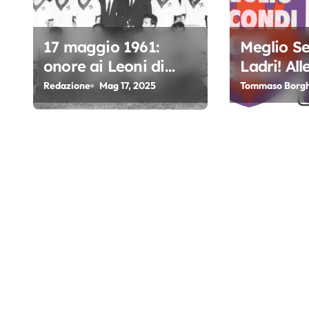
n
e
17 maggio 1961:
Meglio S
onore ai Leoni di
Ladri! All
a
Ibrox
mitico sl
Redazione
Mag 17, 2025
Tommaso Borgh
r
dal Brivi
t
i
c
o
l
i