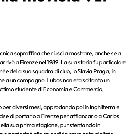
arrivò a Firenze nel 1989. La sua storia fu particolare
e della sua squadra di club, lo Slavia Praga, in
ieme a un compagno. Lubos non era soltanto un
 ottimo studente di Economia e Commercio,
 per diversi mesi, approdando poi in Inghilterra e
ise di portarlo a Firenze per affiancarlo a Carlos
ella sua prima stagione, pur stentando in
 e partecipò alla splendida cavalcata gigliata,