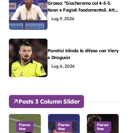
Grosso: “Giocheremo col 4-3-3.
Kean e Fagioli fondamentali. Atta
grande colpo”
Lug 9, 2026
Paratici blinda la difesa con Viery
e Dragusin
Lug 6, 2026
Posts 3 Column Slider
Fioren
Fioren
Fioren
tina
tina
tina