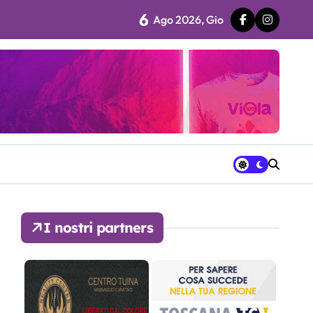
6
Ago 2026, Gio
 fila…”
ra avrà a disposizione
I nostri partners