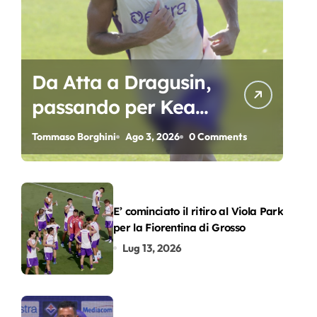
Da Atta a Dragusin,
passando per Kean
e Piccoli. A chi gli
Tommaso Borghini
Ago 3, 2026
0 Comments
oscar del
precampionato?
E’ cominciato il ritiro al Viola Park
per la Fiorentina di Grosso
Lug 13, 2026