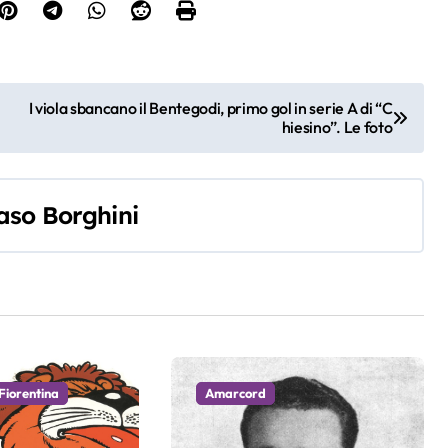
I viola sbancano il Bentegodi, primo gol in serie A di “C
hiesino”. Le foto
so Borghini
Fiorentina
Amarcord