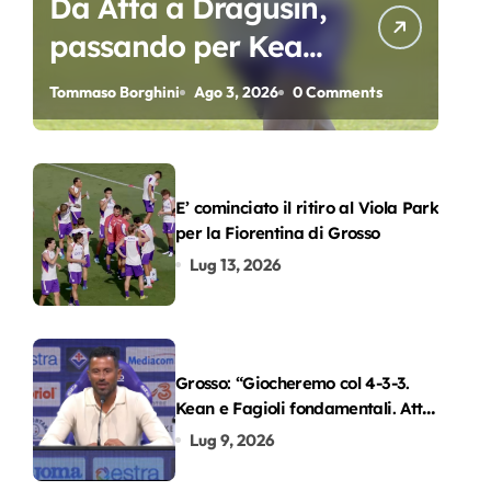
Da Atta a Dragusin,
passando per Kean
e Piccoli. A chi gli
Tommaso Borghini
Ago 3, 2026
0 Comments
oscar del
precampionato?
E’ cominciato il ritiro al Viola Park
per la Fiorentina di Grosso
Lug 13, 2026
Grosso: “Giocheremo col 4-3-3.
Kean e Fagioli fondamentali. Atta
grande colpo”
Lug 9, 2026