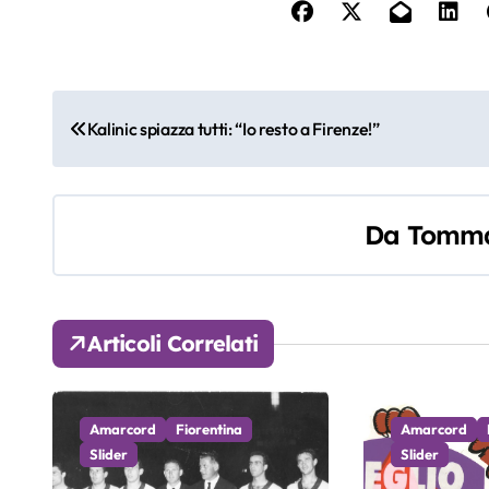
N
Kalinic spiazza tutti: “Io resto a Firenze!”
a
v
Da
Tomma
i
g
a
Articoli Correlati
z
i
Amarcord
Fiorentina
Amarcord
Slider
Slider
o