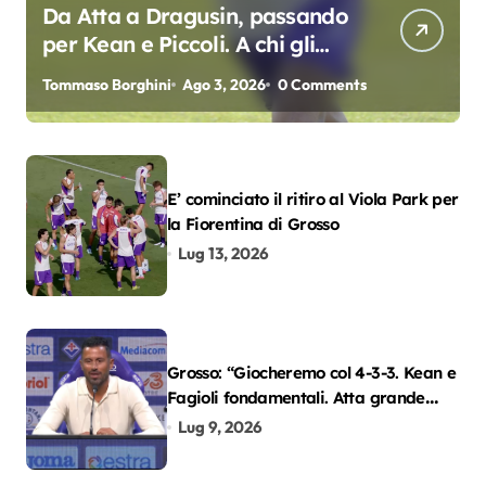
Da Atta a Dragusin, passando
per Kean e Piccoli. A chi gli
oscar del precampionato?
Tommaso Borghini
Ago 3, 2026
0 Comments
E’ cominciato il ritiro al Viola Park per
la Fiorentina di Grosso
Lug 13, 2026
Grosso: “Giocheremo col 4-3-3. Kean e
Fagioli fondamentali. Atta grande
colpo”
Lug 9, 2026