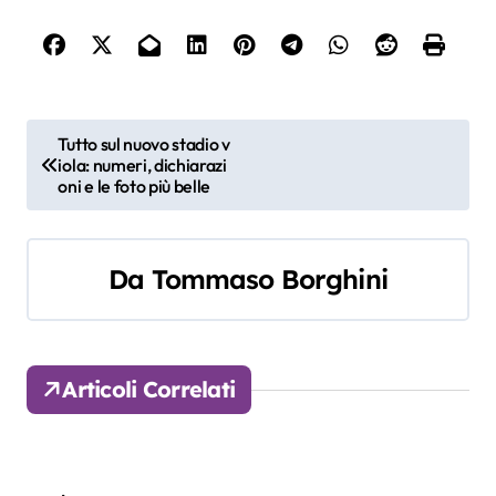
N
Tutto sul nuovo stadio v
iola: numeri, dichiarazi
a
oni e le foto più belle
v
i
Da
Tommaso Borghini
g
a
Articoli Correlati
z
i