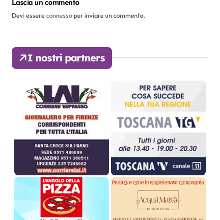
o
Lascia un commento
Devi essere
connesso
per inviare un commento.
n
e
I nostri partners
a
r
t
i
c
o
l
i