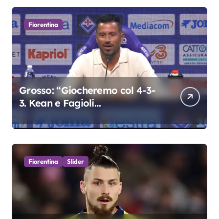
Fiorentina
Grosso: “Giocheremo col 4-3-
3. Kean e Fagioli
fondamentali. Atta grande
colpo”
Fiorentina
Slider