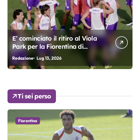
E’ cominciato il ritiro al Viola
Park per la Fiorentina di
Grosso
Redazione
Lug 13, 2026
R
Ti sei perso
Fiorentina