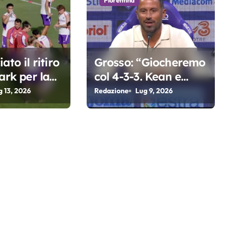
Fiorentina
ato il ritiro
Grosso: “Giocheremo
ark per la
col 4-3-3. Kean e
a di Grosso
Fagioli fondamentali.
g 13, 2026
Redazione
Lug 9, 2026
Atta grande colpo”