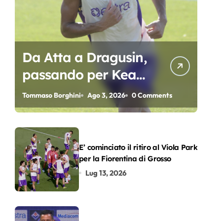
Da Atta a Dragusin,
passando per Kean
e Piccoli. A chi gli
Tommaso Borghini
Ago 3, 2026
0 Comments
oscar del
precampionato?
E’ cominciato il ritiro al Viola Park
per la Fiorentina di Grosso
Lug 13, 2026