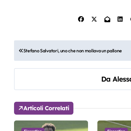
N
Stefano Salvatori, uno che non mollava un pallone
a
v
Da
Aless
i
g
a
Articoli Correlati
z
i