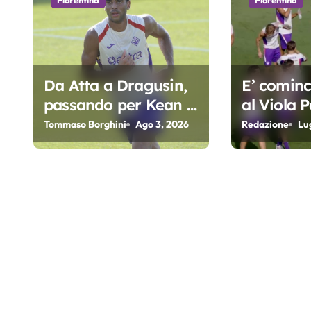
Fiorentina
Fiorentina
o
n
e
Da Atta a Dragusin,
E’ cominci
passando per Kean e
al Viola P
a
Piccoli. A chi gli oscar
Fiorentin
Tommaso Borghini
Ago 3, 2026
Redazione
Lu
r
del precampionato?
t
i
c
o
l
i