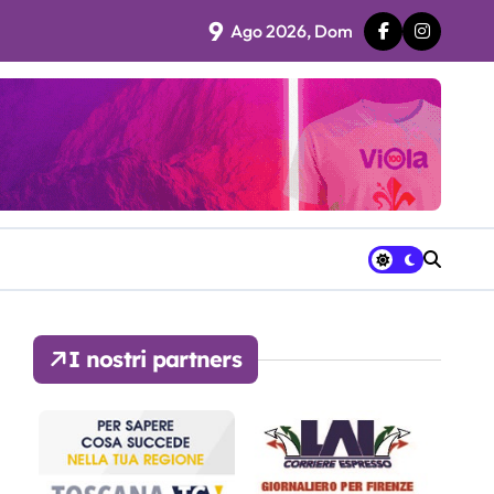
9
Ago 2026, Dom
 fila…”
ra avrà a disposizione
I nostri partners