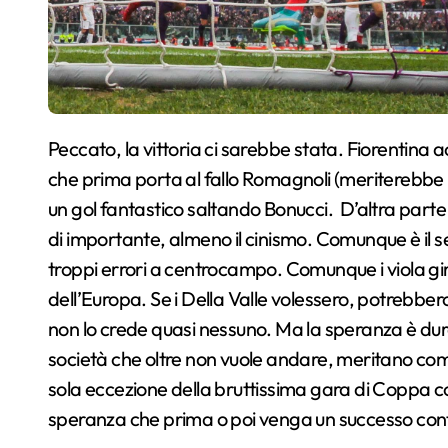
Peccato, la vittoria ci sarebbe stata. Fiorentina acerba ma comunque viva. Gran merito al Cholito
che prima porta al fallo Romagnoli (meriterebbe il
un gol fantastico saltando Bonucci. D’altra parte
di importante, almeno il cinismo. Comunque è il se
troppi errori a centrocampo. Comunque i viola giran
dell’Europa. Se i Della Valle volessero, potrebb
non lo crede quasi nessuno. Ma la speranza è dura
società che oltre non vuole andare, meritano com
sola eccezione della bruttissima gara di Coppa co
speranza che prima o poi venga un successo cont