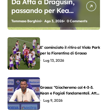
Da Atta a Dragusin,
passando per Kean
e Piccoli. A chi gli
Tommaso Borghini
Ago 3, 2026
0 Comments
oscar del
precampionato?
E’ cominciato il ritiro al Viola Park
per la Fiorentina di Grosso
Lug 13, 2026
Grosso: “Giocheremo col 4-3-3.
Kean e Fagioli fondamentali. Atta
grande colpo”
Lug 9, 2026