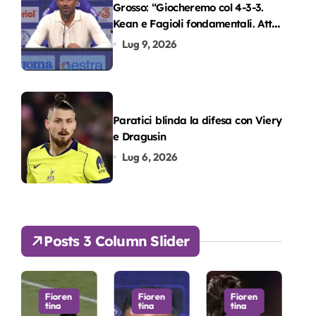
Grosso: “Giocheremo col 4-3-3.
Kean e Fagioli fondamentali. Atta
grande colpo”
Lug 9, 2026
Paratici blinda la difesa con Viery
e Dragusin
Lug 6, 2026
Posts 3 Column Slider
en
Fioren
Fioren
Fioren
tina
tina
tina