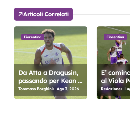
g
a
Articoli Correlati
z
i
Fiorentina
Fiorentina
o
n
e
Da Atta a Dragusin,
E’ cominci
passando per Kean e
al Viola P
a
Piccoli. A chi gli oscar
Fiorentin
Tommaso Borghini
Ago 3, 2026
Redazione
Lu
r
del precampionato?
t
i