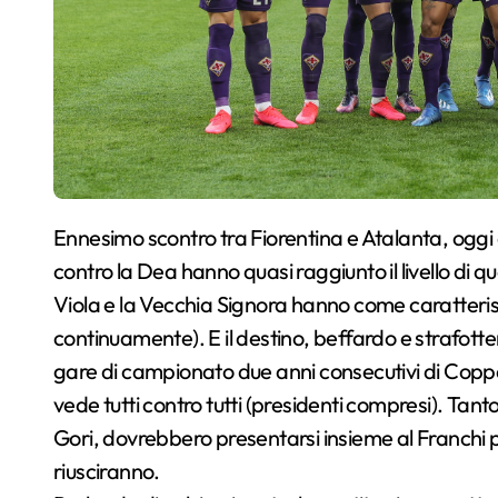
Ennesimo scontro tra Fiorentina e Atalanta, oggi al Franchi. Ormai, per improperi e insulti, le partite
contro la Dea hanno quasi raggiunto il livello di q
Viola e la Vecchia Signora hanno come caratteristi
continuamente). E il destino, beffardo e strafott
gare di campionato due anni consecutivi di Coppa
vede tutti contro tutti (presidenti compresi). Tanto
Gori, dovrebbero presentarsi insieme al Franchi 
riusciranno.