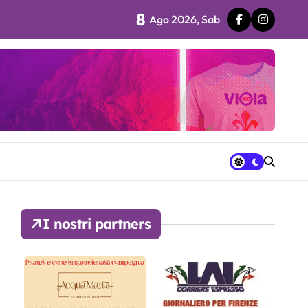
8
Ago 2026, Sab
 fila…”
ra avrà a disposizione
I nostri partners