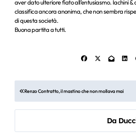
aver dato ulteriore fiato all’entusiasmo. Iachini &
classifica ancora anonima, che non sembra rispec
di questa società.
Buona partita a tutti.
N
Renzo Contratto, il mastino che non mollava mai
a
v
Da
Ducc
i