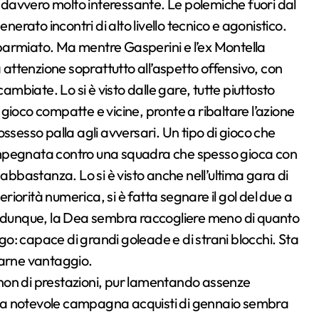
a davvero molto interessante. Le polemiche fuori dal
rato incontri di alto livello tecnico e agonistico.
isparmiato. Ma mentre Gasperini e l’ex Montella
ttenzione soprattutto all’aspetto offensivo, con
cambiate. Lo si è visto dalle gare, tutte piuttosto
i gioco compatte e vicine, pronte a ribaltare l’azione
ssesso palla agli avversari. Un tipo di gioco che
impegnata contro una squadra che spesso gioca con
bastanza. Lo si è visto anche nell’ultima gara di
eriorità numerica, si è fatta segnare il gol del due a
e, dunque, la Dea sembra raccogliere meno di quanto
o: capace di grandi goleade e di strani blocchi. Sta
trarne vantaggio.
a non di prestazioni, pur lamentando assenze
 e la notevole campagna acquisti di gennaio sembra