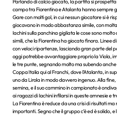
Parlando di calcio giocato, la partita si prospett
campo tra Fiorentina e Atalanta hanno sempre gene
Gare con molti gol, in cui nessun giocatore si è r
giocavano in modo abbastanza simile, con molta a
Iachini sulla panchina gigliata le cose sono molto 
simili, che la Fiorentina ha giocato finora. Linee d
con veloci ripartenze, lasciando gran parte del po
oggi potrebbe avvantaggiare proprio la Viola, 
le tre punte, segnando molto ma subendo anche ab
Coppa Italia qui al Franchi, dove l’Atalanta, in sup
uno da Lirola in modo davvero ingenuo. Alla fin
semina, e il suo cammino in campionato è ondivag
ai ragazzi di Iachini infilarsi in queste amnesie e 
La Fiorentina è reduce da una crisi di risultati m
importanti. Segno che il gruppo c’è ed è solido,