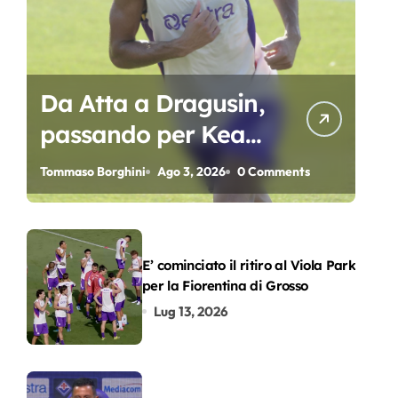
Da Atta a Dragusin,
passando per Kean
e Piccoli. A chi gli
Tommaso Borghini
Ago 3, 2026
0 Comments
oscar del
precampionato?
E’ cominciato il ritiro al Viola Park
per la Fiorentina di Grosso
Lug 13, 2026