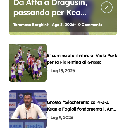
Da Atta a Dragusin,
passando per Kean
e Piccoli. A chi gli
Tommaso Borghini
Ago 3, 2026
0 Comments
oscar del
precampionato?
E’ cominciato il ritiro al Viola Park
per la Fiorentina di Grosso
Lug 13, 2026
Grosso: “Giocheremo col 4-3-3.
Kean e Fagioli fondamentali. Atta
grande colpo”
Lug 9, 2026