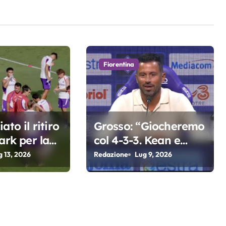
Fiorentina
ato il ritiro
Grosso: “Giocheremo
ark per la
col 4-3-3. Kean e
a di Grosso
Fagioli fondamentali.
g 13, 2026
Redazione
Lug 9, 2026
Atta grande colpo”