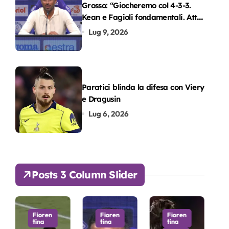
Grosso: “Giocheremo col 4-3-3.
Kean e Fagioli fondamentali. Atta
grande colpo”
Lug 9, 2026
Paratici blinda la difesa con Viery
e Dragusin
Lug 6, 2026
Posts 3 Column Slider
ioren
Fioren
Fioren
Fioren
na
tina
tina
tina