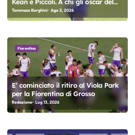
Kean e Piccoli. A chi gli oscar del
r
precampionato?
Tommaso Borghini
Ago 3, 2026
t
i
c
Fiorentina
o
l
i
E’ cominciato il ritiro al Viola Park
per la Fiorentina di Grosso
Redazione
Lug 13, 2026