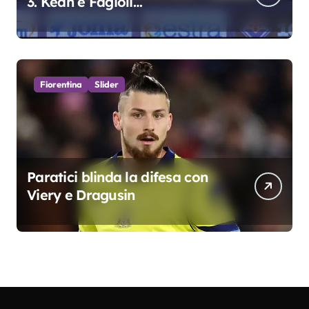
3. Kean e Fagioli
fondamentali. Atta grande
colpo”
Fiorentina
Slider
Paratici blinda la difesa con
Viery e Dragusin