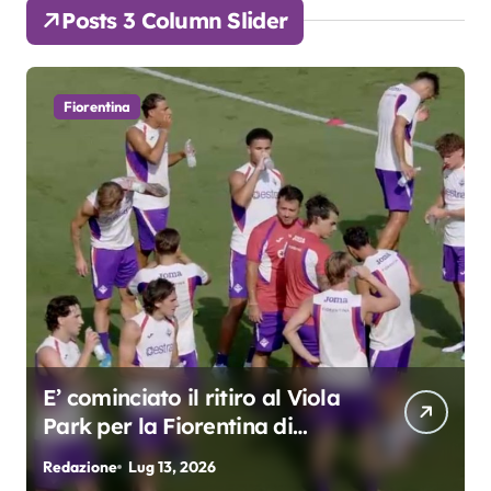
Posts 3 Column Slider
Fiorentina
Grosso: “Giocheremo col 4-3-
3. Kean e Fagioli
fondamentali. Atta grande
Redazione
Lug 9, 2026
R
colpo”