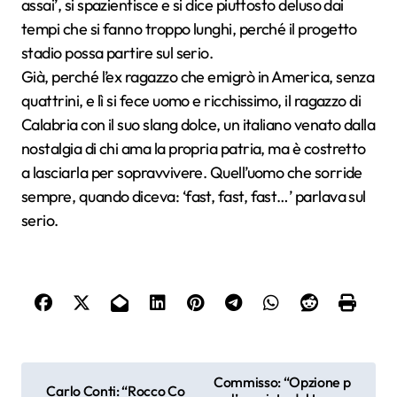
assai’, si spazientisce e si dice piuttosto deluso dai
tempi che si fanno troppo lunghi, perché il progetto
stadio possa partire sul serio.
Già, perché l’ex ragazzo che emigrò in America, senza
quattrini, e lì si fece uomo e ricchissimo, il ragazzo di
Calabria con il suo slang dolce, un italiano venato dalla
nostalgia di chi ama la propria patria, ma è costretto
a lasciarla per sopravvivere. Quell’uomo che sorride
sempre, quando diceva: ‘fast, fast, fast…’ parlava sul
serio.
N
Commisso: “Opzione p
Carlo Conti: “Rocco Co