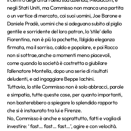
negli Stati Uniti, ma Commisso non manca una partita
o un vertice di mercato, coi suoi uomini, Joe Barone e
Daniele Pradè, uomini che si adeguano subito al piglio
gentile e sorridente del loro patron, lo ‘stile’ della
Fiorentina, non è più la pochette, l’algida eleganza
firmata, ma il sorriso, caldo e popolare, e poi Rocco
non si sottrae,anche a momenti meno piacevoli,
come quando la società è costretta a giubilare
l’allenatore Montella, dopo una serie di risultati
deludenti, e ad ingaggiare Beppe Iachini.
Tuttavia, lo stile Commisso non è solo abbracci, parole
e simpatia, tutte queste cose, per quanto importanti,
non basterebbero a spiegare lo splendido rapporto
che si è instaurato tra lui e Firenze.
No, Commisso è anche e soprattutto, fatti e voglia di
investire: ‘ fast… fast… fast…’, agire e con velocità.