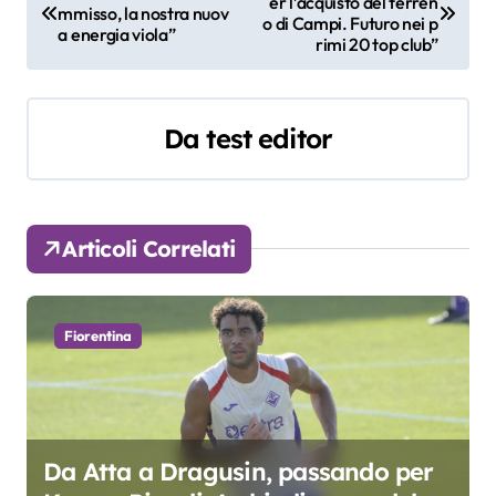
er l’acquisto del terren
a
mmisso, la nostra nuov
o di Campi. Futuro nei p
a energia viola”
rimi 20 top club”
v
i
Da
test editor
g
a
z
Articoli Correlati
i
o
Fiorentina
n
e
a
Da Atta a Dragusin, passando per