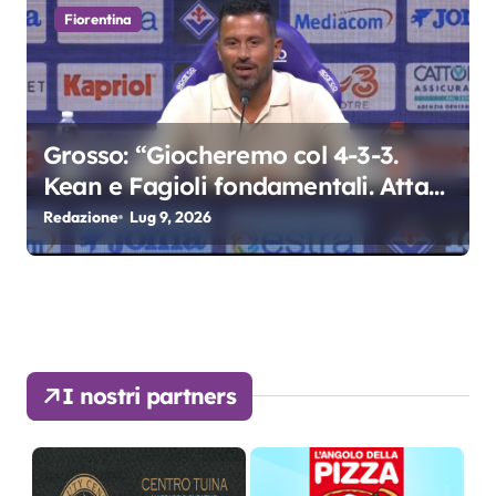
Fiorentina
Grosso: “Giocheremo col 4-3-3.
Kean e Fagioli fondamentali. Atta
grande colpo”
Redazione
Lug 9, 2026
I nostri partners