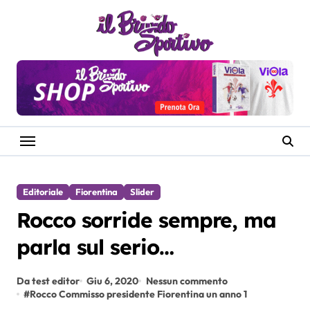
Salta
al
contenuto
Editoriale
Fiorentina
Slider
Rocco sorride sempre, ma
parla sul serio…
Da test editor
Giu 6, 2020
Nessun commento
#
Rocco Commisso presidente Fiorentina un anno 1