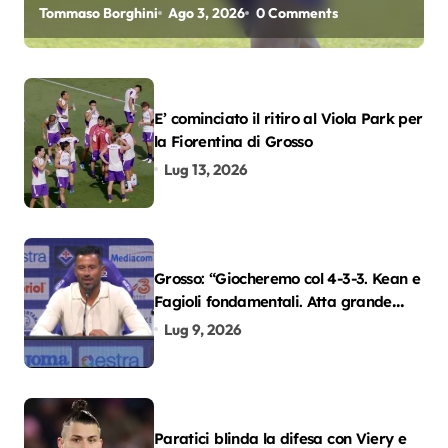
oscar del precampionato?
Tommaso Borghini
Ago 3, 2026
0 Comments
E’ cominciato il ritiro al Viola Park per
la Fiorentina di Grosso
Lug 13, 2026
Grosso: “Giocheremo col 4-3-3. Kean e
Fagioli fondamentali. Atta grande
colpo”
Lug 9, 2026
Paratici blinda la difesa con Viery e