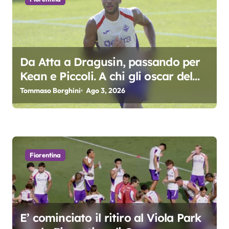
n
e
a
Da Atta a Dragusin, passando per
r
Kean e Piccoli. A chi gli oscar del
t
precampionato?
Tommaso Borghini
Ago 3, 2026
i
c
o
Fiorentina
l
i
E’ cominciato il ritiro al Viola Park