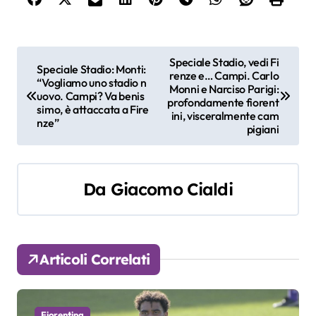
N
Speciale Stadio, vedi Fi
Speciale Stadio: Monti:
renze e… Campi. Carlo
a
“Vogliamo uno stadio n
Monni e Narciso Parigi:
uovo. Campi? Va benis
profondamente fiorent
simo, è attaccata a Fire
v
ini, visceralmente cam
nze”
pigiani
i
g
Da
Giacomo Cialdi
a
z
i
Articoli Correlati
o
Fiorentina