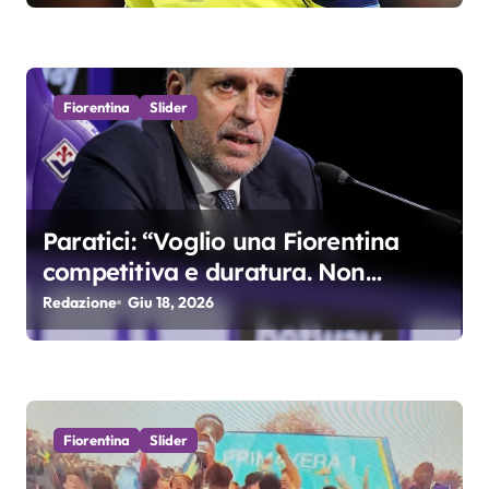
t
i
c
Fiorentina
Slider
o
l
Paratici: “Voglio una Fiorentina
i
competitiva e duratura. Non
accetterei di arrivare ottavo per 4
Redazione
Giu 18, 2026
anni di fila…”
Fiorentina
Slider