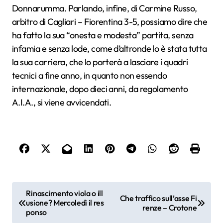
Donnarumma. Parlando, infine, di Carmine Russo,
arbitro di Cagliari – Fiorentina 3-5, possiamo dire che
ha fatto la sua “onesta e modesta” partita, senza
infamia e senza lode, come d’altronde lo è stata tutta
la sua carriera, che lo porterà a lasciare i quadri
tecnici a fine anno, in quanto non essendo
internazionale, dopo dieci anni, da regolamento
A.I.A., si viene avvicendati.
N
Rinascimento viola o ill
Che traffico sull’asse Fi
usione? Mercoledì il res
a
renze – Crotone
ponso