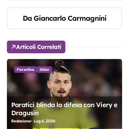
v
i
Da
Giancarlo Carmagnini
g
a
Articoli Correlati
z
i
Fiorentina
Slider
o
n
e
Paratici blinda la difesa con Viery e
a
Dragusin
r
Redazione
Lug 6, 2026