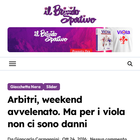
Salta
al
contenuto
Giacchetta Nera
Slider
Arbitri, weekend
avvelenato. Ma per i viola
non ci sono danni
Da Giancarlo Carmagnini
Ott 24, 2016
Nessun commento