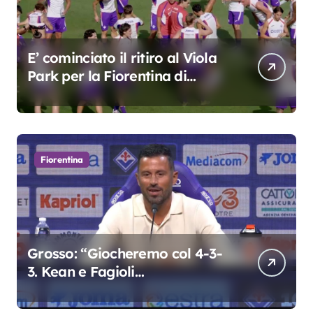
E’ cominciato il ritiro al Viola
Park per la Fiorentina di
Grosso
Fiorentina
Grosso: “Giocheremo col 4-3-
3. Kean e Fagioli
fondamentali. Atta grande
colpo”