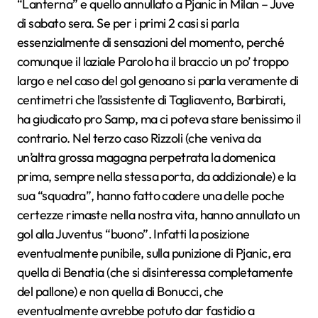
“Lanterna” e quello annullato a Pjanic in Milan – Juve
di sabato sera. Se per i primi 2 casi si parla
essenzialmente di sensazioni del momento, perché
comunque il laziale Parolo ha il braccio un po’ troppo
largo e nel caso del gol genoano si parla veramente di
centimetri che l’assistente di Tagliavento, Barbirati,
ha giudicato pro Samp, ma ci poteva stare benissimo il
contrario. Nel terzo caso Rizzoli (che veniva da
un’altra grossa magagna perpetrata la domenica
prima, sempre nella stessa porta, da addizionale) e la
sua “squadra”, hanno fatto cadere una delle poche
certezze rimaste nella nostra vita, hanno annullato un
gol alla Juventus “buono”. Infatti la posizione
eventualmente punibile, sulla punizione di Pjanic, era
quella di Benatia (che si disinteressa completamente
del pallone) e non quella di Bonucci, che
eventualmente avrebbe potuto dar fastidio a