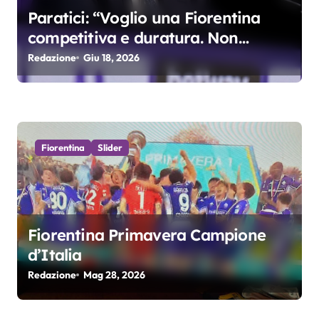
Paratici: “Voglio una Fiorentina
competitiva e duratura. Non
accetterei di arrivare ottavo per 4
Redazione
Giu 18, 2026
anni di fila…”
Fiorentina
Slider
Fiorentina Primavera Campione
d’Italia
Redazione
Mag 28, 2026