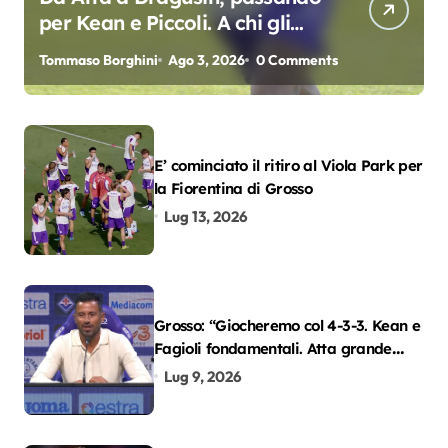
per Kean e Piccoli. A chi gli
oscar del precampionato?
Tommaso Borghini
Ago 3, 2026
0 Comments
E’ cominciato il ritiro al Viola Park per
la Fiorentina di Grosso
Lug 13, 2026
Grosso: “Giocheremo col 4-3-3. Kean e
Fagioli fondamentali. Atta grande
colpo”
Lug 9, 2026