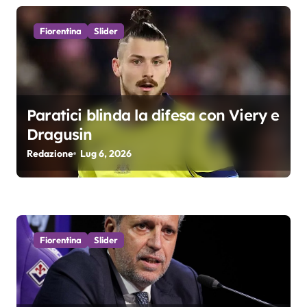
o
Fiorentina
Slider
n
e
a
Paratici blinda la difesa con Viery e
r
Dragusin
Redazione
Lug 6, 2026
t
i
c
o
Fiorentina
Slider
l
i