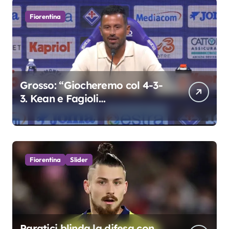
Fiorentina
Grosso: “Giocheremo col 4-3-
3. Kean e Fagioli
fondamentali. Atta grande
colpo”
Fiorentina
Slider
Paratici blinda la difesa con