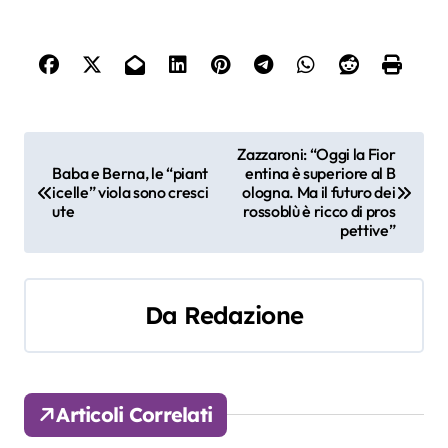
N
Zazzaroni: “Oggi la Fior
Baba e Berna, le “piant
entina è superiore al B
a
icelle” viola sono cresci
ologna. Ma il futuro dei
ute
rossoblù è ricco di pros
v
pettive”
i
g
Da
Redazione
a
z
Articoli Correlati
i