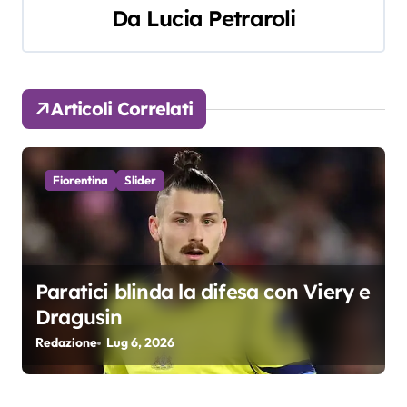
g
Da
Lucia Petraroli
a
z
Articoli Correlati
i
o
Fiorentina
Slider
n
e
a
Paratici blinda la difesa con Viery e
r
Dragusin
Redazione
Lug 6, 2026
t
i