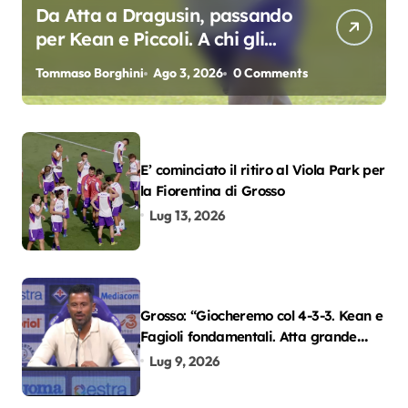
Da Atta a Dragusin, passando
per Kean e Piccoli. A chi gli
oscar del precampionato?
Tommaso Borghini
Ago 3, 2026
0 Comments
E’ cominciato il ritiro al Viola Park per
la Fiorentina di Grosso
Lug 13, 2026
Grosso: “Giocheremo col 4-3-3. Kean e
Fagioli fondamentali. Atta grande
colpo”
Lug 9, 2026