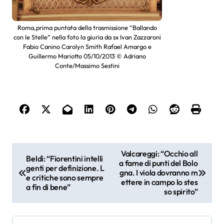
Roma,prima puntata della trasmissione “Ballando
con le Stelle” nella foto la giuria da sx Ivan Zazzaroni
Fabio Canino Carolyn Smith Rafael Amargo e
Guillermo Mariotto 05/10/2013 © Adriano
Conte/Massimo Sestini
N
Valcareggi: “Occhio all
Beldì: “Fiorentini intelli
a fame di punti del Bolo
a
genti per definizione. L
gna. I viola dovranno m
e critiche sono sempre
ettere in campo lo stes
a fin di bene”
v
so spirito”
i