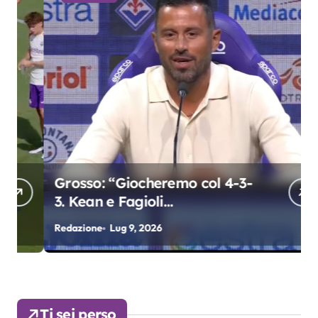
Grosso: “Giocheremo col 4-3-
3. Kean e Fagioli
fondamentali. Atta grande
Redazione
Lug 9, 2026
R
colpo”
Ti sei perso