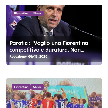
c
o
Fiorentina
Slider
l
i
Paratici: “Voglio una Fiorentina
competitiva e duratura. Non
accetterei di arrivare ottavo per 4
Redazione
Giu 18, 2026
anni di fila…”
Fiorentina
Slider