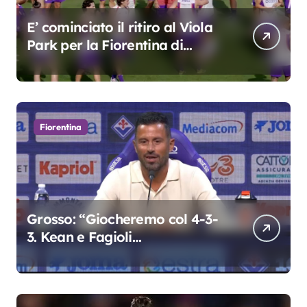
E’ cominciato il ritiro al Viola
Park per la Fiorentina di
Grosso
Fiorentina
Grosso: “Giocheremo col 4-3-
3. Kean e Fagioli
fondamentali. Atta grande
colpo”