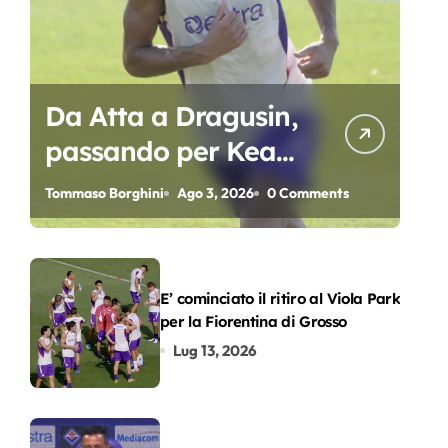
Da Atta a Dragusin,
passando per Kean
e Piccoli. A chi gli
Tommaso Borghini
Ago 3, 2026
0 Comments
oscar del
precampionato?
E’ cominciato il ritiro al Viola Park
per la Fiorentina di Grosso
Lug 13, 2026