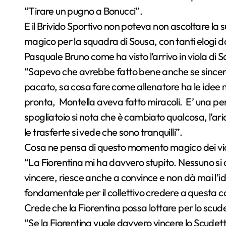
“Tirare un pugno a Bonucci”.
E il Brivido Sportivo non poteva non ascoltare la
magico per la squadra di Sousa, con tanti elogi 
Pasquale Bruno come ha visto l’arrivo in viola di
“Sapevo che avrebbe fatto bene anche se since
pacato, sa cosa fare come allenatore ha le idee 
pronta, Montella aveva fatto miracoli. E’ una pers
spogliatoio si nota che è cambiato qualcosa, l’ar
le trasferte si vede che sono tranquilli”.
Cosa ne pensa di questo momento magico dei vi
“La Fiorentina mi ha davvero stupito. Nessuno si 
vincere, riesce anche a convince e non dà mai l’ide
fondamentale per il collettivo credere a questa c
Crede che la Fiorentina possa lottare per lo scudett
“Se la Fiorentina vuole davvero vincere lo Scudetto