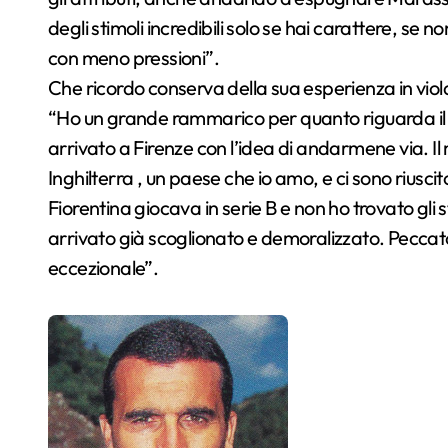
degli stimoli incredibili solo se hai carattere, se 
con meno pressioni”.
Che ricordo conserva della sua esperienza in viol
“Ho un grande rammarico per quanto riguarda il m
arrivato a Firenze con l’idea di andarmene via. Il
Inghilterra , un paese che io amo, e ci sono riuscit
Fiorentina giocava in serie B e non ho trovato gli
arrivato già scoglionato e demoralizzato. Peccat
eccezionale”.