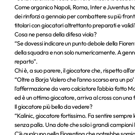
Come organico Napoli, Roma, Inter e Juventus ha
dei rinforzi a gennaio per combattere su più front
titolari con giocatori altrettanto preparati e validi
Cosa ne pensa della difesa viola?
“Se dovessi indicare un punto debole della Fiorenti
della squadra e non solo numericamente. A genna
reparto”.
Chi è, a suo parere, il giocatore che, rispetto all’
“Oltre a Borja Valero che l’anno scorso era un po’
l’affermazione da vero calciatore l’abbia fatto
ed è un ottimo giocatore, arriva al cross con una fa
Il giocatore più bello da vedere?
“Kalinic, giocatore fortissimo. Fa sentire sempre
senza palla. Una dote che solo i grandi campioni
C’è qualcuno nella Fiorentina che potrebbe somig