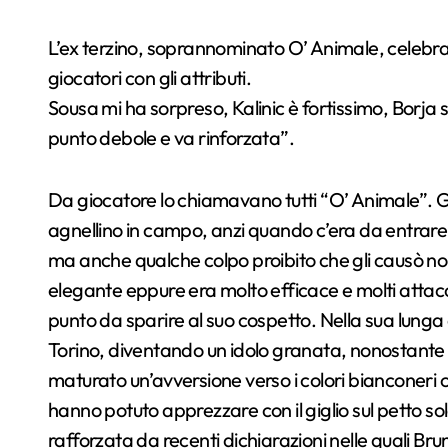
L’ex terzino, soprannominato O’ Animale, celebra il momento viola: “La piazza di Firenze esalta i
giocatori con gli attributi.
Sousa mi ha sorpreso, Kalinic è fortissimo, Borja si
punto debole e va rinforzata”.
Da giocatore lo chiamavano tutti “O’ Animale”. 
agnellino in campo, anzi quando c’era da entrare du
ma anche qualche colpo proibito che gli causò n
elegante eppure era molto efficace e molti attac
punto da sparire al suo cospetto. Nella sua lunga 
Torino, diventando un idolo granata, nonostante i
maturato un’avversione verso i colori bianconeri ch
hanno potuto apprezzare con il giglio sul petto sol
rafforzata da recenti dichiarazioni nelle quali Br