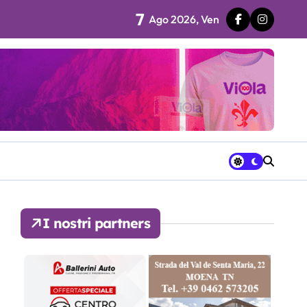
7
Ago 2026, Ven
 fila…”
ra avrà a disposizione
I nostri partners