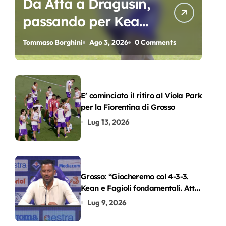
Da Atta a Dragusin,
passando per Kean
e Piccoli. A chi gli
Tommaso Borghini
Ago 3, 2026
0 Comments
oscar del
precampionato?
E’ cominciato il ritiro al Viola Park
per la Fiorentina di Grosso
Lug 13, 2026
Grosso: “Giocheremo col 4-3-3.
Kean e Fagioli fondamentali. Atta
grande colpo”
Lug 9, 2026