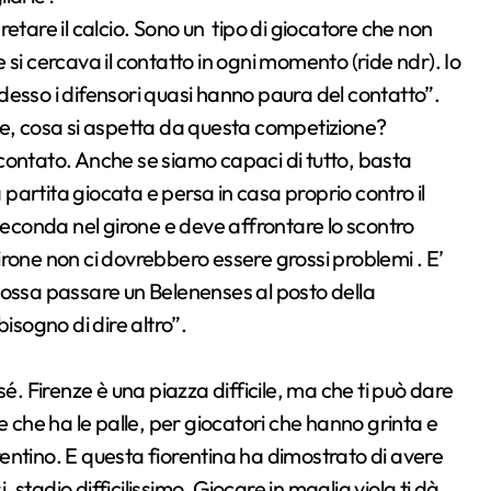
etare il calcio. Sono un tipo di giocatore che non
si cercava il contatto in ogni momento (ride ndr). Io
desso i difensori quasi hanno paura del contatto”.
re, cosa si aspetta da questa competizione?
 scontato. Anche se siamo capaci di tutto, basta
artita giocata e persa in casa proprio contro il
conda nel girone e deve affrontare lo scontro
 girone non ci dovrebbero essere grossi problemi . E’
possa passare un Belenenses al posto della
isogno di dire altro”.
é. Firenze è una piazza difficile, ma che ti può dare
e che ha le palle, per giocatori che hanno grinta e
orentino. E questa fiorentina ha dimostrato di avere
stadio difficilissimo. Giocare in maglia viola ti dà