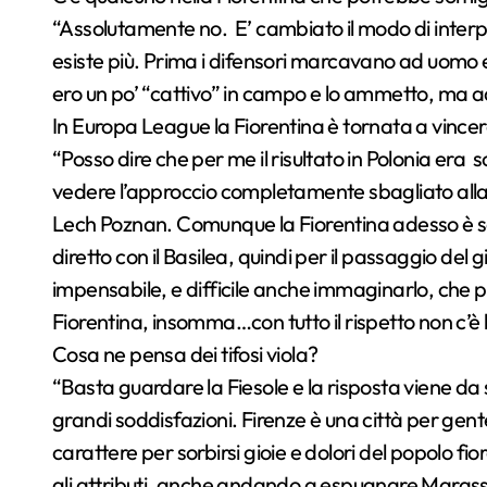
“Assolutamente no. E’ cambiato il modo di interpr
esiste più. Prima i difensori marcavano ad uomo e 
ero un po’ “cattivo” in campo e lo ammetto, ma a
In Europa League la Fiorentina è tornata a vince
“Posso dire che per me il risultato in Polonia era
vedere l’approccio completamente sbagliato alla p
Lech Poznan. Comunque la Fiorentina adesso è se
diretto con il Basilea, quindi per il passaggio del
impensabile, e difficile anche immaginarlo, che 
Fiorentina, insomma…con tutto il rispetto non c’è b
Cosa ne pensa dei tifosi viola?
“Basta guardare la Fiesole e la risposta viene da s
grandi soddisfazioni. Firenze è una città per gent
carattere per sorbirsi gioie e dolori del popolo fi
gli attributi, anche andando a espugnare Marassi, 