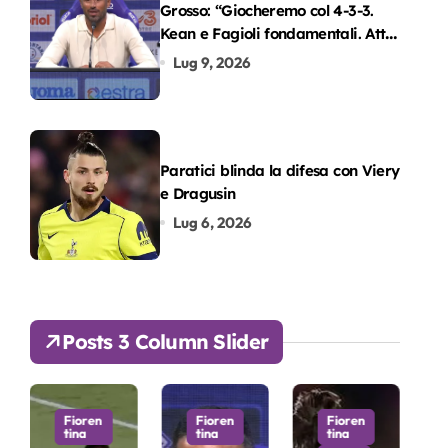
Grosso: “Giocheremo col 4-3-3.
Kean e Fagioli fondamentali. Atta
grande colpo”
Lug 9, 2026
Paratici blinda la difesa con Viery
e Dragusin
Lug 6, 2026
Posts 3 Column Slider
Fioren
Fioren
Fioren
tina
tina
tina