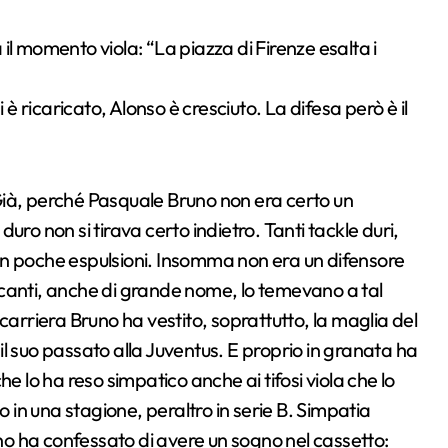
 è ricaricato, Alonso è cresciuto. La difesa però è il
Già, perché Pasquale Bruno non era certo un
ro non si tirava certo indietro. Tanti tackle duri,
on poche espulsioni. Insomma non era un difensore
canti, anche di grande nome, lo temevano a tal
carriera Bruno ha vestito, soprattutto, la maglia del
l suo passato alla Juventus. E proprio in granata ha
e lo ha reso simpatico anche ai tifosi viola che lo
o in una stagione, peraltro in serie B. Simpatia
uno ha confessato di avere un sogno nel cassetto: