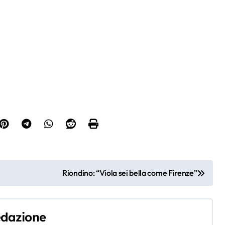
Riondino: “Viola sei bella come Firenze”
oren
Fioren
Fioren
Fioren
dazione
na
tina
tina
tina