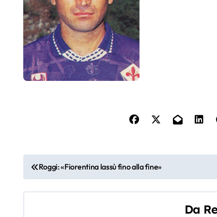
N
Roggi: «Fiorentina lassù fino alla fine»
a
v
Fi
Da
Re
ti