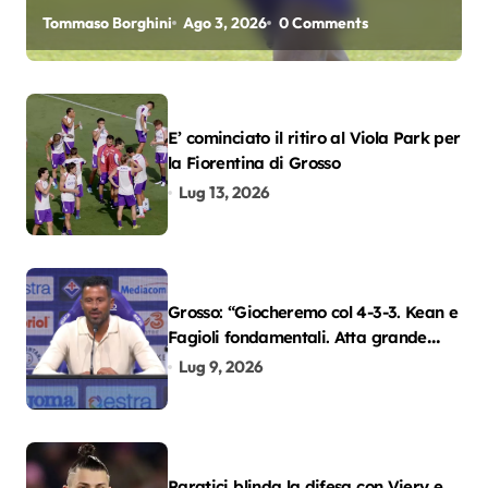
oscar del precampionato?
Tommaso Borghini
Ago 3, 2026
0 Comments
E’ cominciato il ritiro al Viola Park per
la Fiorentina di Grosso
Lug 13, 2026
Grosso: “Giocheremo col 4-3-3. Kean e
Fagioli fondamentali. Atta grande
colpo”
Lug 9, 2026
Paratici blinda la difesa con Viery e