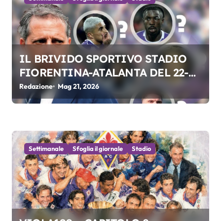
o
l
i
IL BRIVIDO SPORTIVO STADIO
FIORENTINA-ATALANTA DEL 22-
05-2026
Redazione
Mag 21, 2026
Settimanale
Sfoglia il giornale
Stadio