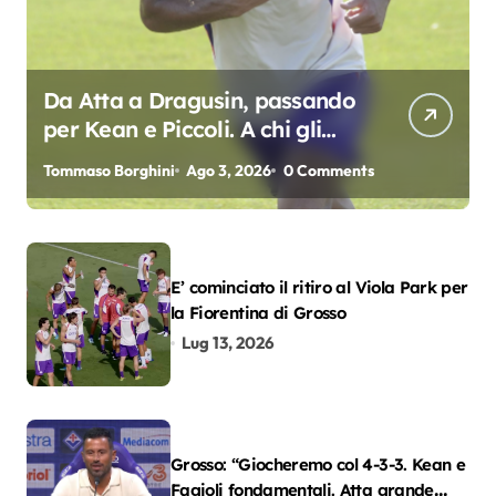
Da Atta a Dragusin, passando
per Kean e Piccoli. A chi gli
oscar del precampionato?
Tommaso Borghini
Ago 3, 2026
0 Comments
E’ cominciato il ritiro al Viola Park per
la Fiorentina di Grosso
Lug 13, 2026
Grosso: “Giocheremo col 4-3-3. Kean e
Fagioli fondamentali. Atta grande