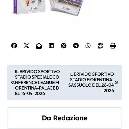
N
IL BRIVIDO SPORTIVO
IL BRIVIDO SPORTIVO
STADIO SPECIALE CO
a
STADIO FIORENTINA-
NFERENCE LEAGUE FI
SASSUOLO DEL 26-04
ORENTINA-PALACE D
-2026
v
EL 16-04-2026
i
g
Da
Redazione