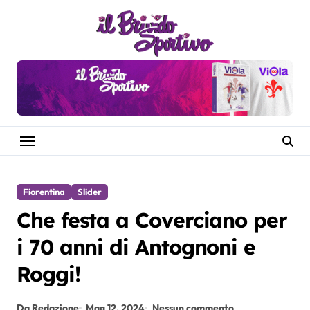
Salta
al
contenuto
Fiorentina
Slider
Che festa a Coverciano per
i 70 anni di Antognoni e
Roggi!
Da Redazione
Mag 12, 2024
Nessun commento