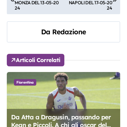
a
MONZA DEL 13-05-20
NAPOLI DEL 17-05-20
24
24
v
i
Da
Redazione
g
a
z
Articoli Correlati
i
o
Fiorentina
n
e
a
Da Atta a Dragusin, passando per
Kean e Piccoli. A chi gli oscar del