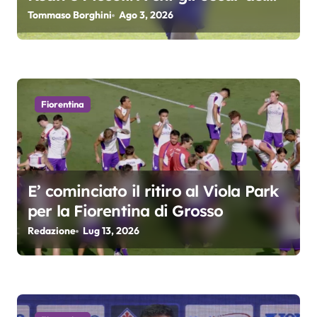
r
precampionato?
Tommaso Borghini
Ago 3, 2026
t
i
c
Fiorentina
o
l
i
E’ cominciato il ritiro al Viola Park
per la Fiorentina di Grosso
Redazione
Lug 13, 2026