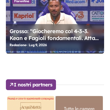
Fiorentina
Grosso: “Giocheremo col 4-3-3.
Kean e Fagioli fondamentali. Atta
grande colpo”
Redazione
Lug 9, 2026
I nostri partners