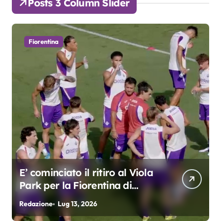
Posts 3 Column Slider
Fiorentina
Grosso: “Giocheremo col 4-3-
3. Kean e Fagioli
fondamentali. Atta grande
Redazione
Lug 9, 2026
R
colpo”