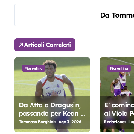
v
Da
Tomma
i
g
a
Articoli Correlati
z
i
Fiorentina
Fiorentina
o
n
e
Da Atta a Dragusin,
E’ cominci
passando per Kean e
al Viola P
a
Piccoli. A chi gli oscar
Fiorentin
Tommaso Borghini
Ago 3, 2026
Redazione
Lu
r
del precampionato?