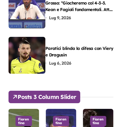
Grosso: “Giocheremo col 4-3-3.
Kean e Fagioli fondamentali. Atta
grande colpo”
Lug 9, 2026
Paratici blinda la difesa con Viery
e Dragusin
Lug 6, 2026
Posts 3 Column Slider
Fioren
Fioren
Fioren
tina
tina
tina