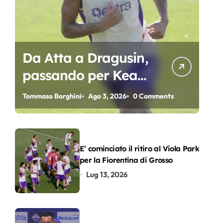
Da Atta a Dragusin,
passando per Kean
e Piccoli. A chi gli
Tommaso Borghini
Ago 3, 2026
0 Comments
oscar del
precampionato?
E’ cominciato il ritiro al Viola Park
per la Fiorentina di Grosso
Lug 13, 2026