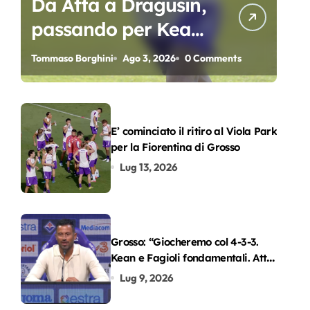
Da Atta a Dragusin,
passando per Kean
e Piccoli. A chi gli
Tommaso Borghini
Ago 3, 2026
0 Comments
oscar del
precampionato?
E’ cominciato il ritiro al Viola Park
per la Fiorentina di Grosso
Lug 13, 2026
Grosso: “Giocheremo col 4-3-3.
Kean e Fagioli fondamentali. Atta
grande colpo”
Lug 9, 2026