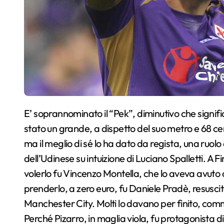
E’ soprannominato il “Pek”, diminutivo che significa piccolo, in realtà sul campo di calcio è sempre
stato un grande, a dispetto del suo metro e 68 ce
ma il meglio di sé lo ha dato da regista, una ruol
dell’Udinese su intuizione di Luciano Spalletti. A 
volerlo fu Vincenzo Montella, che lo aveva avu
prenderlo, a zero euro, fu Daniele Pradè, resuscit
Manchester City. Molti lo davano per finito, com
Perché Pizarro, in maglia viola, fu protagonista 