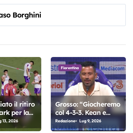
so Borghini
Fiorentina
ato il ritiro
Grosso: “Giocheremo
ark per la
col 4-3-3. Kean e
a di Grosso
Fagioli fondamentali.
g 13, 2026
Redazione
Lug 9, 2026
Atta grande colpo”