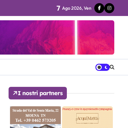
7
Ago 2026, Ven
 fila…”
ra avrà a disposizione
I nostri partners