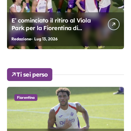
l Viola
Grosso: “Giocheremo col 4-
di
3. Kean e Fagioli
fondamentali. Atta grande
Redazione
Lug 9, 2026
colpo”
Ti sei perso
Fiorentina