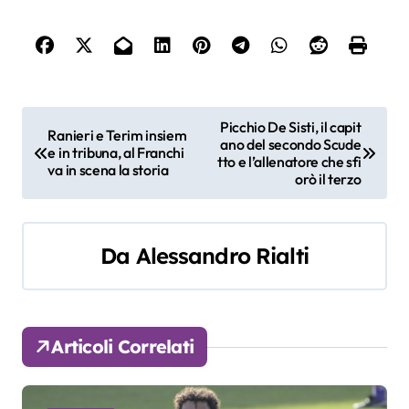
N
Picchio De Sisti, il capit
Ranieri e Terim insiem
ano del secondo Scude
a
e in tribuna, al Franchi
tto e l’allenatore che sfi
va in scena la storia
orò il terzo
v
i
Da
Alessandro Rialti
g
a
z
Articoli Correlati
i