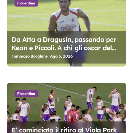
o
Fiorentina
n
e
a
Da Atta a Dragusin, passando per
Kean e Piccoli. A chi gli oscar del
r
precampionato?
Tommaso Borghini
Ago 3, 2026
t
i
c
Fiorentina
o
l
i
E’ cominciato il ritiro al Viola Park