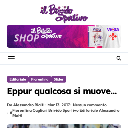
Salta
al
contenuto
Editoriale
Fiorentina
Slider
Eppur qualcosa si muove…
Da Alessandro Rialti
Mar 13, 2017
Nessun commento
Fiorentina Cagliari Brivido Sportivo Editoriale Alessandro
#
Rialti