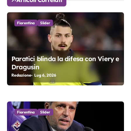
z
i
Fiorentina
Slider
o
n
e
Paratici blinda la difesa con Viery e
Dragusin
a
Redazione
Lug 6, 2026
r
t
i
Fiorentina
Slider
c