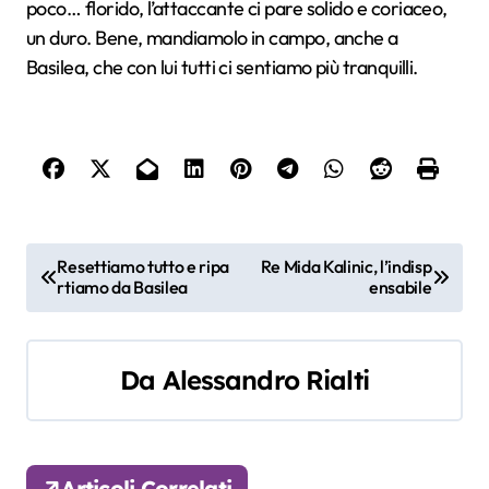
poco… florido, l’attaccante ci pare solido e coriaceo,
un duro. Bene, mandiamolo in campo, anche a
Basilea, che con lui tutti ci sentiamo più tranquilli.
N
Resettiamo tutto e ripa
Re Mida Kalinic, l’indisp
rtiamo da Basilea
ensabile
a
v
Da
Alessandro Rialti
i
g
a
Articoli Correlati