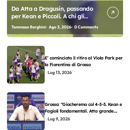
Da Atta a Dragusin, passando
per Kean e Piccoli. A chi gli
oscar del precampionato?
Tommaso Borghini
Ago 3, 2026
0 Comments
E’ cominciato il ritiro al Viola Park per
la Fiorentina di Grosso
Lug 13, 2026
Grosso: “Giocheremo col 4-3-3. Kean e
Fagioli fondamentali. Atta grande
colpo”
Lug 9, 2026