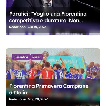
o
l
Paratici: “Voglio una Fiorentina
i
competitiva e duratura. Non
accetterei di arrivare ottavo per 4
Redazione
Giu 18, 2026
anni di fila…”
Fiorentina
Slider
Fiorentina Primavera Campione
d’Italia
Redazione
Mag 28, 2026