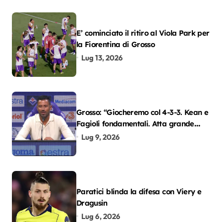
E’ cominciato il ritiro al Viola Park per
la Fiorentina di Grosso
Lug 13, 2026
Grosso: “Giocheremo col 4-3-3. Kean e
Fagioli fondamentali. Atta grande
colpo”
Lug 9, 2026
Paratici blinda la difesa con Viery e
Dragusin
Lug 6, 2026