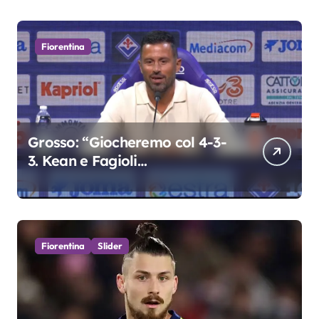
Fiorentina
Grosso: “Giocheremo col 4-3-
3. Kean e Fagioli
fondamentali. Atta grande
colpo”
Fiorentina
Slider