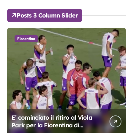
Posts 3 Column Slider
Fiorentina
Grosso: “Giocheremo col 4-3-
3. Kean e Fagioli
fondamentali. Atta grande