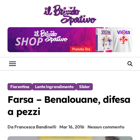
Salta
al
contenuto
Fiorentina
Lente Ingrandimento
Slider
Farsa – Benalouane, difesa
a pezzi
Da Francesca Bandinelli
Mar 16, 2016
Nessun commento