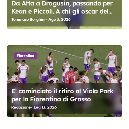
Da Atta a Dragusin, passando per
a
Kean e Piccoli. A chi gli oscar del
precampionato?
r
Tommaso Borghini
Ago 3, 2026
t
i
c
Fiorentina
o
l
E’ cominciato il ritiro al Viola Park
i
per la Fiorentina di Grosso
Redazione
Lug 13, 2026