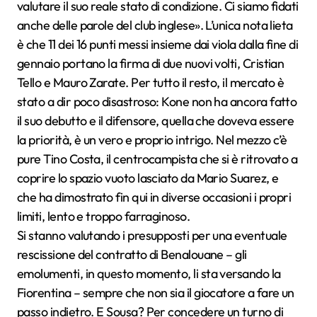
valutare il suo reale stato di condizione. Ci siamo fidati
anche delle parole del club inglese». L’unica nota lieta
è che 11 dei 16 punti messi insieme dai viola dalla fine di
gennaio portano la firma di due nuovi volti, Cristian
Tello e Mauro Zarate. Per tutto il resto, il mercato è
stato a dir poco disastroso: Kone non ha ancora fatto
il suo debutto e il difensore, quella che doveva essere
la priorità, è un vero e proprio intrigo. Nel mezzo c’è
pure Tino Costa, il centrocampista che si è ritrovato a
coprire lo spazio vuoto lasciato da Mario Suarez, e
che ha dimostrato fin qui in diverse occasioni i propri
limiti, lento e troppo farraginoso.
Si stanno valutando i presupposti per una eventuale
rescissione del contratto di Benalouane – gli
emolumenti, in questo momento, li sta versando la
Fiorentina – sempre che non sia il giocatore a fare un
passo indietro. E Sousa? Per concedere un turno di