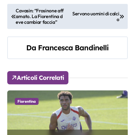
N
Cavasin: “Frosinone aff
Servono uomini di calci
amato. La Fiorentina d
a
o
eve cambiar faccia”
v
i
Da
Francesca Bandinelli
g
a
Articoli Correlati
z
i
Fiorentina
o
n
e