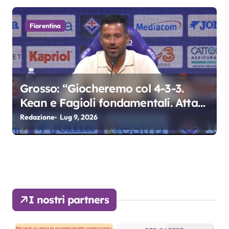
Fiorentina
Grosso: “Giocheremo col 4-3-3.
Kean e Fagioli fondamentali. Atta
grande colpo”
Redazione
Lug 9, 2026
I nostri partners