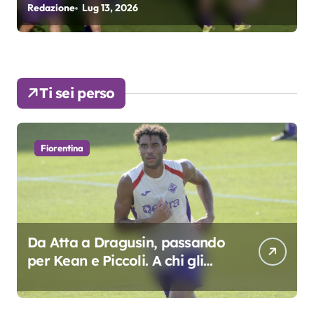
Redazione
Lug 9, 2026
R
colpo”
Ti sei perso
Fiorentina
Da Atta a Dragusin, passando
per Kean e Piccoli. A chi gli
oscar del precampionato?