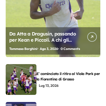
Da Atta a Dragusin, passando
per Kean e Piccoli. A chi gli
oscar del precampionato?
Tommaso Borghini
Ago 3, 2026
0 Comments
E’ cominciato il ritiro al Viola Park per
la Fiorentina di Grosso
Lug 13, 2026