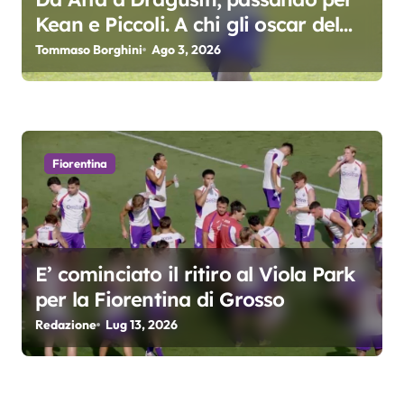
a
Kean e Piccoli. A chi gli oscar del
precampionato?
r
Tommaso Borghini
Ago 3, 2026
t
i
c
Fiorentina
o
l
E’ cominciato il ritiro al Viola Park
i
per la Fiorentina di Grosso
Redazione
Lug 13, 2026