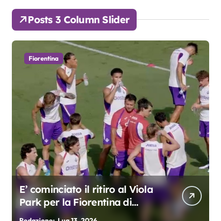
Posts 3 Column Slider
Fiorentina
o il ritiro al Viola
Grosso: “Gioche
Fiorentina di
3. Kean e Fagioli
fondamentali. A
13, 2026
Redazione
Lug 9, 2026