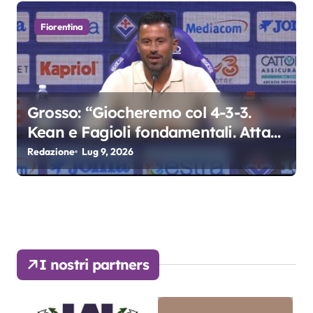
Fiorentina
Grosso: “Giocheremo col 4-3-3.
Kean e Fagioli fondamentali. Atta
grande colpo”
Redazione
Lug 9, 2026
I nostri partners