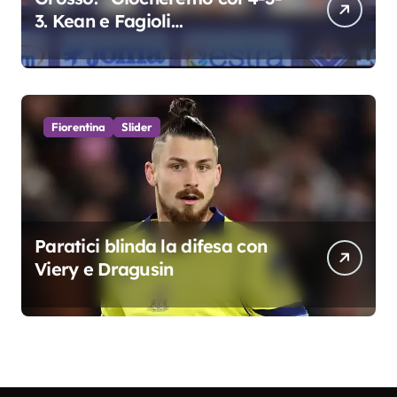
3. Kean e Fagioli
fondamentali. Atta grande
colpo”
Fiorentina
Slider
Paratici blinda la difesa con
Viery e Dragusin