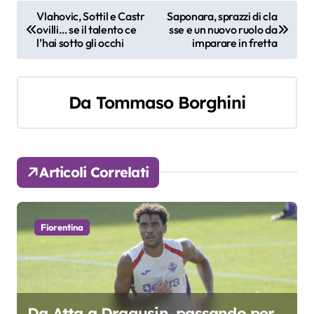
N
Vlahovic, Sottil e Castr
Saponara, sprazzi di cla
ovilli… se il talento ce
sse e un nuovo ruolo da
a
l’hai sotto gli occhi
imparare in fretta
v
i
Da
Tommaso Borghini
g
a
Articoli Correlati
z
i
Fiorentina
o
n
e
Da Atta a Dragusin, passando per