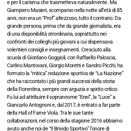
e
per
il carisma che trasmetteva naturalmente. Ma
Giampiero Masieri,
scomparso nella notte all’età di 85
anni,
non era un “Prof” altezzoso, tutto il contrario. Da
grande persona, prima che da grande giornalista, era
di una disponibilità strordinaria
, soprattutto
nei
confronti de
i colleghi più giovani a cui dispensava
volentieri consigli e insegnamenti. Cresciuto alla
scuola di Giordano Goggioli, con Raffaello
P
aloscia,
C
arlino Mantovani, Giorgio Moretti e Sandro Picchi, ha
formato la “mitica” redazione sportiva de “La Nazione”
che ha raccontato i più grandi successi della storia
della Fiorentina, sempre con arguzia e spirito critico.
Fu lui ad attribuire il soprannome “Enel”, la “Luce” a
Giancarlo Antognoni
e, dal 2017, è entrato a far parte
della
H
all of Fame Viola
.
Tra le sue tante
collaborazioni, nel corso della stagione 2016 abbiamo
avuto anche noi de “Il Brivido Sportivo” l’onore di