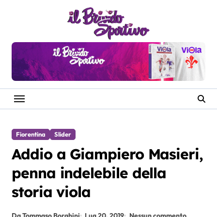
Salta
al
contenuto
Fiorentina
Slider
Addio a Giampiero Masieri,
penna indelebile della
storia viola
Da Tommaso Borghini
Lug 20, 2019
Nessun commento