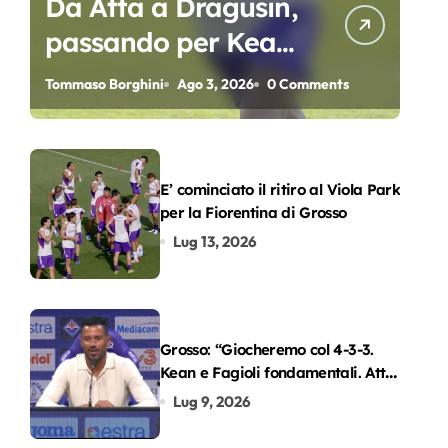
Da Atta a Dragusin,
passando per Kean
e Piccoli. A chi gli
Tommaso Borghini
Ago 3, 2026
0 Comments
oscar del
precampionato?
E’ cominciato il ritiro al Viola Park
per la Fiorentina di Grosso
Lug 13, 2026
Grosso: “Giocheremo col 4-3-3.
Kean e Fagioli fondamentali. Atta
grande colpo”
Lug 9, 2026