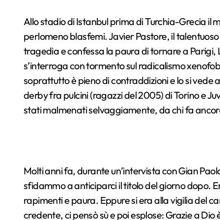
Allo stadio di Istanbul prima di Turchia-Grecia il m
perlomeno blasfemi. Javier Pastore, il talentuoso
tragedia e confessa la paura di tornare a Parigi,
s’interroga con tormento sul radicalismo xenofob
soprattutto è pieno di contraddizioni e lo si ved
derby fra pulcini (ragazzi del 2005) di Torino e Juv
stati malmenati selvaggiamente, da chi fa ancora
Molti anni fa, durante un’intervista con Gian Paol
sfidammo a anticiparci il titolo del giorno dopo. Era
rapimenti e paura. Eppure si era alla vigilia del 
credente, ci pensò sù e poi esplose: Grazie a Dio