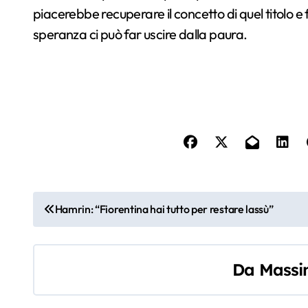
piacerebbe recuperare il concetto di quel titolo e 
speranza ci può far uscire dalla paura.
N
Hamrin: “Fiorentina hai tutto per restare lassù”
a
v
Da
Massi
i