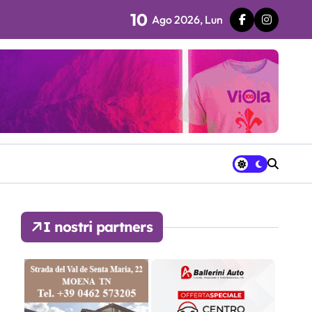
10
Ago 2026, Lun
 fila…”
ra avrà a disposizione
I nostri partners