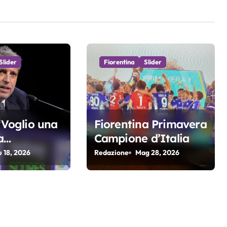
Slider
Fiorentina
Slider
 “Voglio una
Fiorentina Primavera
a
Campione d’Italia
va e
u 18, 2026
Redazione
Mag 28, 2026
. Non
i di arrivare
r 4 anni di