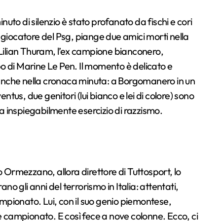
inuto di silenzio è stato profanato da fischi e cori
 giocatore del Psg, piange due amici morti nella
 Lilian Thuram, l’ex campione bianconero,
o di Marine Le Pen. Il momento è delicato e
e anche nella cronaca minuta: a Borgomanero in un
entus, due genitori (lui bianco e lei di colore) sono
 inspiegabilmente esercizio di razzismo.
o Ormezzano, allora direttore di Tuttosport, lo
no gli anni del terrorismo in Italia: attentati,
campionato. Lui, con il suo genio piemontese,
 è campionato. E così fece a nove colonne. Ecco, ci