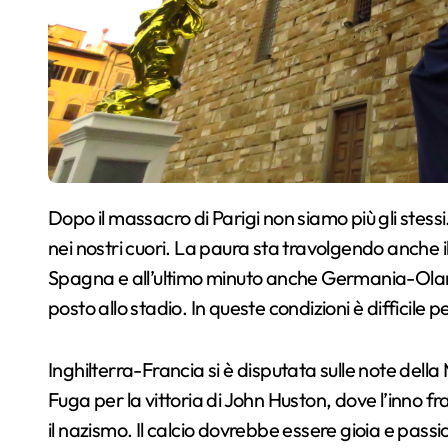
Dopo il massacro di Parigi non siamo più gli stessi. Il sangue di quelle povere vittime resterà indelebile
nei nostri cuori. La paura sta travolgendo anche i
Spagna e all’ultimo minuto anche Germania-Ola
posto allo stadio. In queste condizioni è difficile 
Inghilterra-Francia si è disputata sulle note dell
Fuga per la vittoria di John Huston, dove l’inno f
il nazismo. Il calcio dovrebbe essere gioia e pass