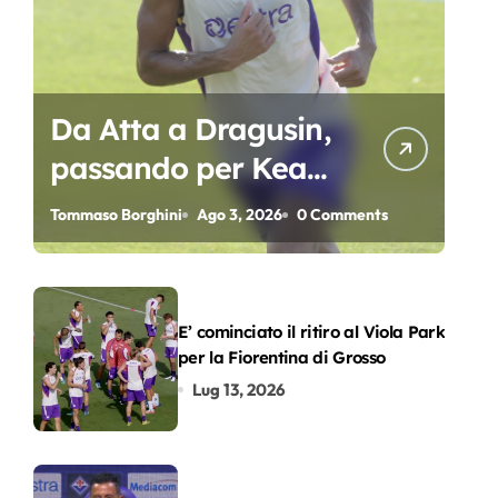
Da Atta a Dragusin,
passando per Kean
e Piccoli. A chi gli
Tommaso Borghini
Ago 3, 2026
0 Comments
oscar del
precampionato?
E’ cominciato il ritiro al Viola Park
per la Fiorentina di Grosso
Lug 13, 2026