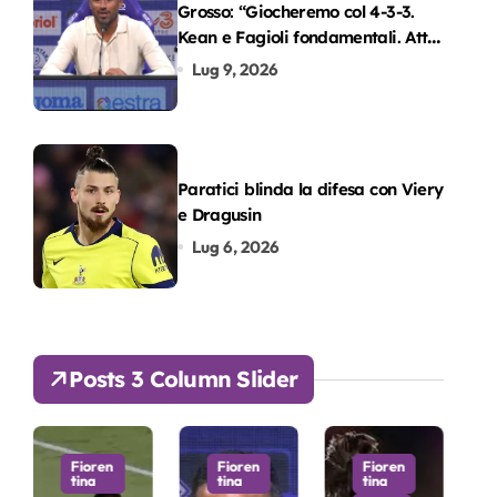
Grosso: “Giocheremo col 4-3-3.
Kean e Fagioli fondamentali. Atta
grande colpo”
Lug 9, 2026
Paratici blinda la difesa con Viery
e Dragusin
Lug 6, 2026
Posts 3 Column Slider
ren
Fioren
Fioren
Fioren
a
tina
tina
tina