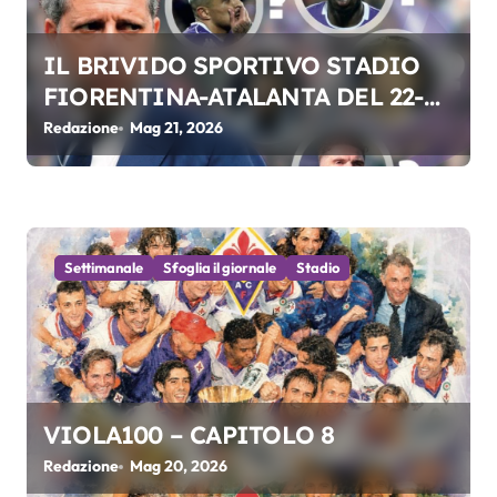
l
IL BRIVIDO SPORTIVO STADIO
i
FIORENTINA-ATALANTA DEL 22-
05-2026
Redazione
Mag 21, 2026
Settimanale
Sfoglia il giornale
Stadio
VIOLA100 – CAPITOLO 8
Redazione
Mag 20, 2026