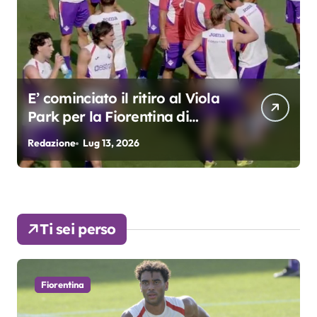
E’ cominciato il ritiro al Viola
Park per la Fiorentina di
Grosso
Redazione
Lug 13, 2026
R
Ti sei perso
Fiorentina