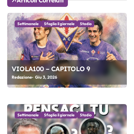
Articoli Correlati
z
i
Settimanale
Sfoglia il giornale
Stadio
o
n
e
a
VIOLA100 – CAPITOLO 9
r
Redazione
Giu 3, 2026
t
i
c
Settimanale
Sfoglia il giornale
Stadio
o