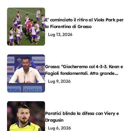
E’ cominciato il ritiro al Viola Park per
la Fiorentina di Grosso
Lug 13, 2026
Grosso: “Giocheremo col 4-3-3. Kean e
Fagioli fondamentali. Atta grande
colpo”
Lug 9, 2026
Paratici blinda la difesa con Viery e
Dragusin
Lug 6, 2026