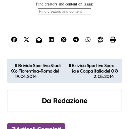
N
Il Brivido Sportivo Stadi
Il Brivido Sportivo Spec
o Fiorentina-Roma del
iale Coppa Italia del 0
a
19.04.2014
2.05.2014
v
i
Da
Redazione
g
a