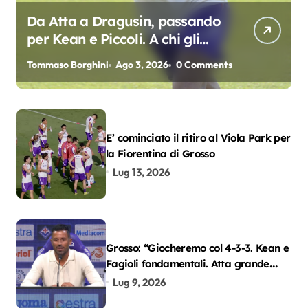
Da Atta a Dragusin, passando
per Kean e Piccoli. A chi gli
oscar del precampionato?
Tommaso Borghini
Ago 3, 2026
0 Comments
E’ cominciato il ritiro al Viola Park per
la Fiorentina di Grosso
Lug 13, 2026
Grosso: “Giocheremo col 4-3-3. Kean e
Fagioli fondamentali. Atta grande
colpo”
Lug 9, 2026