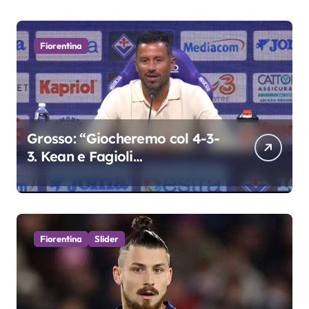
Fiorentina
Grosso: “Giocheremo col 4-3-
3. Kean e Fagioli
fondamentali. Atta grande
colpo”
Fiorentina
Slider