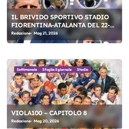
l
IL BRIVIDO SPORTIVO STADIO
i
FIORENTINA-ATALANTA DEL 22-
05-2026
Redazione
Mag 21, 2026
Settimanale
Sfoglia il giornale
Stadio
VIOLA100 – CAPITOLO 8
Redazione
Mag 20, 2026