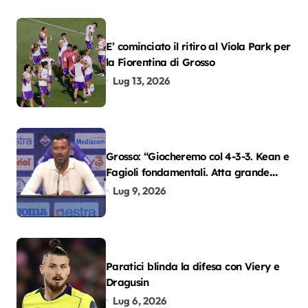
E’ cominciato il ritiro al Viola Park per
la Fiorentina di Grosso
Lug 13, 2026
Grosso: “Giocheremo col 4-3-3. Kean e
Fagioli fondamentali. Atta grande
colpo”
Lug 9, 2026
Paratici blinda la difesa con Viery e
Dragusin
Lug 6, 2026