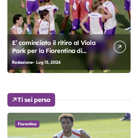
E’ cominciato il ritiro al Viola
Park per la Fiorentina di
Grosso
Redazione
Lug 13, 2026
R
Ti sei perso
Fiorentina