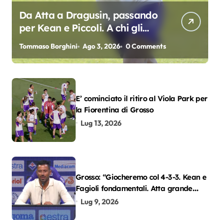
Da Atta a Dragusin, passando
per Kean e Piccoli. A chi gli
oscar del precampionato?
Tommaso Borghini
Ago 3, 2026
0 Comments
E’ cominciato il ritiro al Viola Park per
la Fiorentina di Grosso
Lug 13, 2026
Grosso: “Giocheremo col 4-3-3. Kean e
Fagioli fondamentali. Atta grande
colpo”
Lug 9, 2026