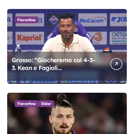
Fiorentina
Grosso: “Giocheremo col 4-3-
3. Kean e Fagioli
fondamentali. Atta grande
colpo”
Fiorentina
Slider