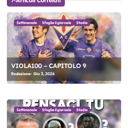
Articoli Correlati
z
i
Settimanale
Sfoglia il giornale
Stadio
o
n
e
a
VIOLA100 – CAPITOLO 9
r
Redazione
Giu 3, 2026
t
i
c
Settimanale
Sfoglia il giornale
Stadio
o