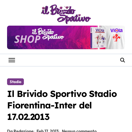
Salta
al
contenuto
Stadio
Il Brivido Sportivo Stadio
Fiorentina-Inter del
17.02.2013
Da Redazione
Feb 17, 2013
Nessun commento