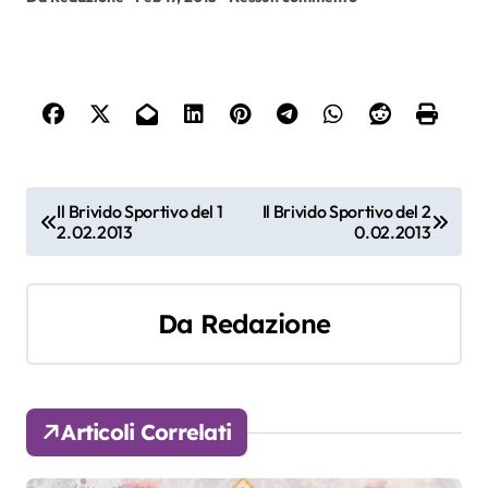
N
Il Brivido Sportivo del 1
Il Brivido Sportivo del 2
2.02.2013
0.02.2013
a
v
Da
Redazione
i
g
a
Articoli Correlati
z