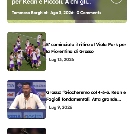
per Kean e Piccoli. A chi gli
oscar del precampionato?
Tommaso Borghini
Ago 3, 2026
0 Comments
E’ cominciato il ritiro al Viola Park per
la Fiorentina di Grosso
Lug 13, 2026
Grosso: “Giocheremo col 4-3-3. Kean e
Fagioli fondamentali. Atta grande
colpo”
Lug 9, 2026