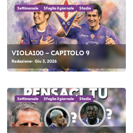
i
Settimanale
Sfoglia il giornale
Stadio
o
n
e
VIOLA100 – CAPITOLO 9
a
Redazione
Giu 3, 2026
r
t
i
Settimanale
Sfoglia il giornale
Stadio
c
o
l