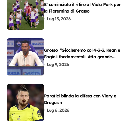
E’ cominciato il ritiro al Viola Park per
la Fiorentina di Grosso
Lug 13, 2026
Grosso: “Giocheremo col 4-3-3. Kean e
Fagioli fondamentali. Atta grande
colpo”
Lug 9, 2026
Paratici blinda la difesa con Viery e
Dragusin
Lug 6, 2026