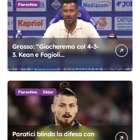
Fiorentina
Grosso: “Giocheremo col 4-3-
3. Kean e Fagioli
fondamentali. Atta grande
colpo”
Fiorentina
Slider
Paratici blinda la difesa con