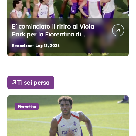
E’ cominciato il ritiro al Viola
Park per la Fiorentina di
Grosso
Redazione
Lug 13, 2026
R
Ti sei perso
Fiorentina