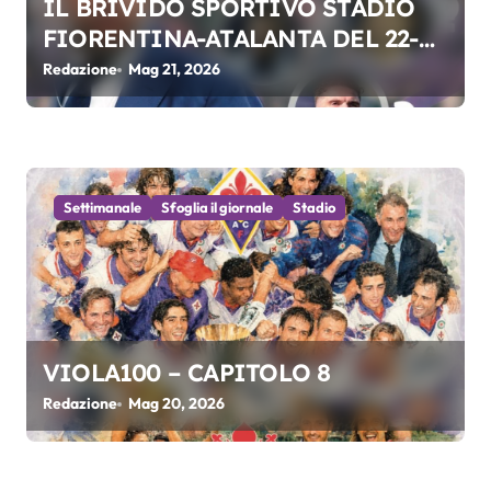
IL BRIVIDO SPORTIVO STADIO
i
FIORENTINA-ATALANTA DEL 22-
05-2026
Redazione
Mag 21, 2026
Settimanale
Sfoglia il giornale
Stadio
VIOLA100 – CAPITOLO 8
Redazione
Mag 20, 2026