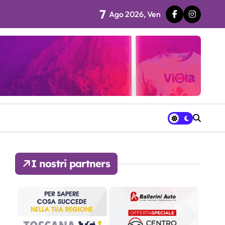
7
Ago 2026, Ven
 fila…”
ra avrà a disposizione
I nostri partners