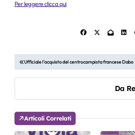
Per leggere clicca qui
N
Ufficiale l’acquisto del centrocampista francese Dabo
a
v
Da
Re
i
g
Articoli Correlati
a
z