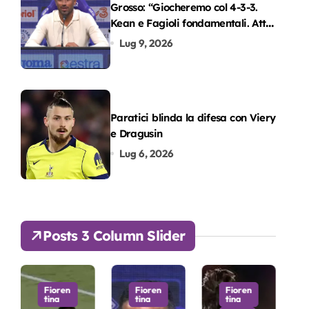
Grosso: “Giocheremo col 4-3-3.
Kean e Fagioli fondamentali. Atta
grande colpo”
Lug 9, 2026
Paratici blinda la difesa con Viery
e Dragusin
Lug 6, 2026
Posts 3 Column Slider
Fioren
Fioren
Fioren
Fio
tina
tina
tina
tin