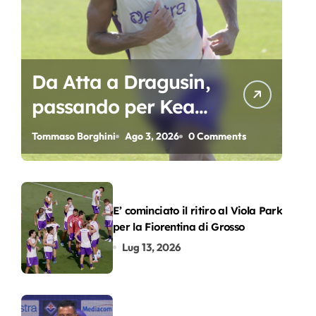
Da Atta a Dragusin,
passando per Kean
e Piccoli. A chi gli
Tommaso Borghini
Ago 3, 2026
0 Comments
oscar del
precampionato?
E’ cominciato il ritiro al Viola Park
per la Fiorentina di Grosso
Lug 13, 2026