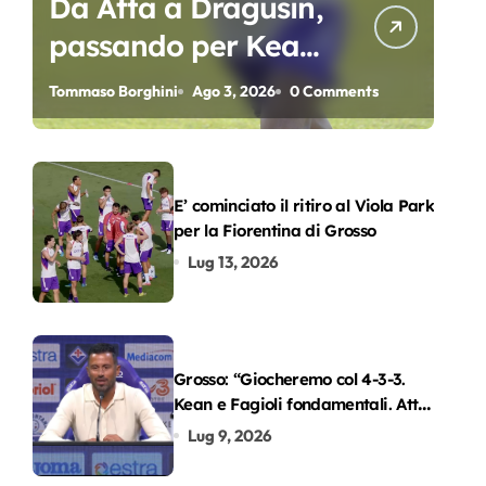
Da Atta a Dragusin,
passando per Kean
e Piccoli. A chi gli
Tommaso Borghini
Ago 3, 2026
0 Comments
oscar del
precampionato?
E’ cominciato il ritiro al Viola Park
per la Fiorentina di Grosso
Lug 13, 2026
Grosso: “Giocheremo col 4-3-3.
Kean e Fagioli fondamentali. Atta
grande colpo”
Lug 9, 2026