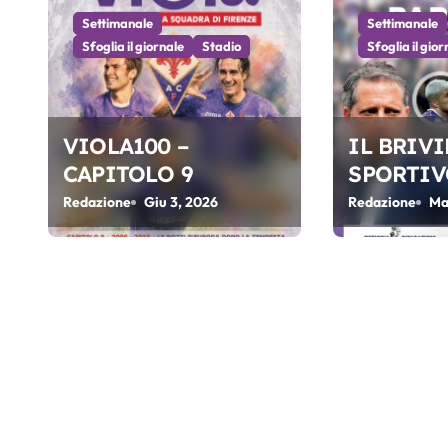
Settimanale
Settimanale
i
Sfoglia il giornale
Stadio
Sfoglia il gior
o
n
VIOLA100 –
IL BRIV
e
CAPITOLO 9
SPORTIV
a
FIORENT
Redazione
Giu 3, 2026
Redazione
Ma
ATALANTA
r
05-2026
t
i
c
o