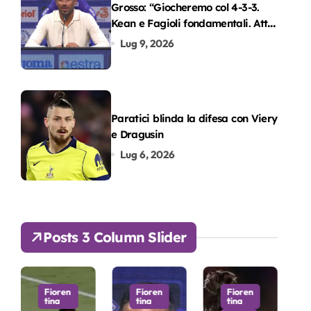
Grosso: “Giocheremo col 4-3-3.
Kean e Fagioli fondamentali. Atta
grande colpo”
Lug 9, 2026
Paratici blinda la difesa con Viery
e Dragusin
Lug 6, 2026
Posts 3 Column Slider
n
Fioren
Fioren
Fioren
tina
tina
tina