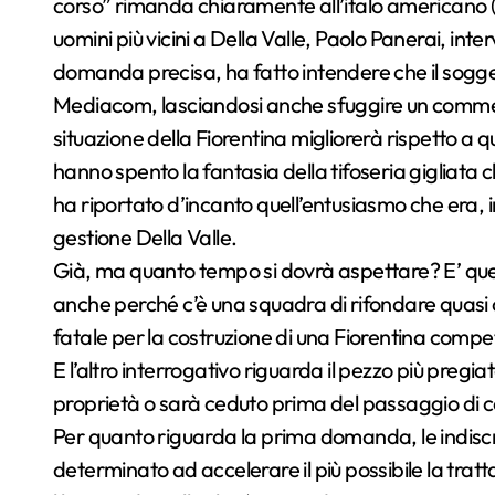
corso” rimanda chiaramente all’italo americano (n
uomini più vicini a Della Valle, Paolo Panerai, inte
domanda precisa, ha fatto intendere che il sogget
Mediacom, lasciandosi anche sfuggire un commento s
situazione della Fiorentina migliorerà rispetto a 
hanno spento la fantasia della tifoseria gigliata 
ha riportato d’incanto quell’entusiasmo che era, in
gestione Della Valle.
Già, ma quanto tempo si dovrà aspettare? E’ ques
anche perché c’è una squadra di rifondare quas
fatale per la costruzione di una Fiorentina comp
E l’altro interrogativo riguarda il pezzo più pregi
proprietà o sarà ceduto prima del passaggio di
Per quanto riguarda la prima domanda, le indisc
determinato ad accelerare il più possibile la tratt