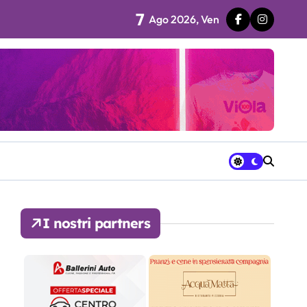
7
Ago 2026, Ven
 fila…”
ra avrà a disposizione
I nostri partners