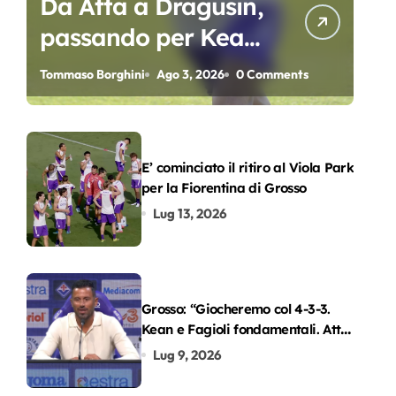
Da Atta a Dragusin,
passando per Kean
e Piccoli. A chi gli
Tommaso Borghini
Ago 3, 2026
0 Comments
oscar del
precampionato?
E’ cominciato il ritiro al Viola Park
per la Fiorentina di Grosso
Lug 13, 2026
Grosso: “Giocheremo col 4-3-3.
Kean e Fagioli fondamentali. Atta
grande colpo”
Lug 9, 2026