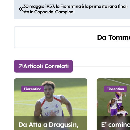
N
30 maggio 1957: la Fiorentina è la prima italiana finali
sta in Coppa dei Campioni
a
v
Da
Tomma
i
g
a
Articoli Correlati
z
i
Fiorentina
Fiorentina
o
n
e
Da Atta a Dragusin,
E’ cominci