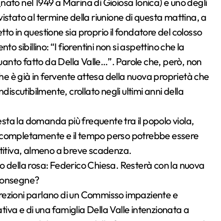
ato nel 1949 a Marina di Gioiosa Ionica) e uno degli
rvistato al termine della riunione di questa mattina, a
to in questione sia proprio il fondatore del colosso
ibillino: “I fiorentini non si aspettino che la
quanto fatto da Della Valle…”. Parole che, però, non
che è già in fervente attesa della nuova proprietà che
discutibilmente, crollato negli ultimi anni della
ta la domanda più frequente tra il popolo viola,
i completamente e il tempo perso potrebbe essere
etitiva, almeno a breve scadenza.
ato della rosa: Federico Chiesa. Resterà con la nuova
 consegne?
rezioni parlano di un Commisso impaziente e
ativa e di una famiglia Della Valle intenzionata a