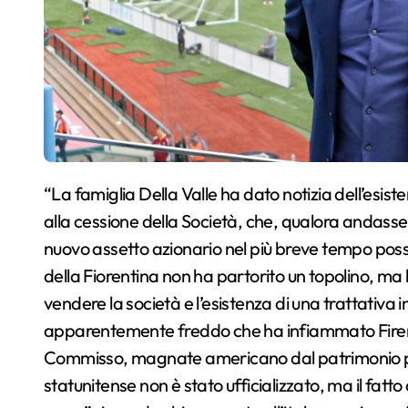
“La famiglia Della Valle ha dato notizia dell’esistenza di un processo, attualmente in corso, finalizzato
alla cessione della Società, che, qualora andasse
nuovo assetto azionario nel più breve tempo possi
della Fiorentina non ha partorito un topolino, ma h
vendere la società e l’esistenza di una trattativa
apparentemente freddo che ha infiammato Firenze,
Commisso, magnate americano dal patrimonio perso
statunitense non è stato ufficializzato, ma il fatto