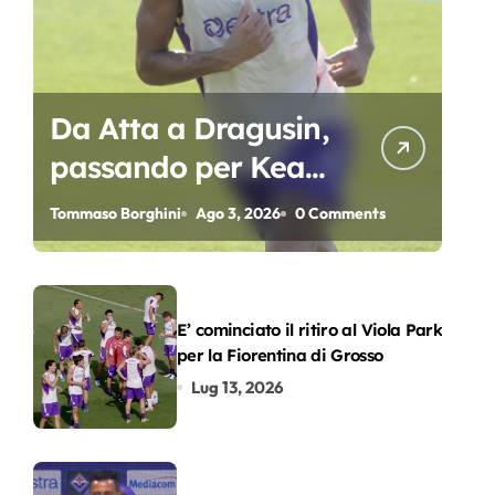
Da Atta a Dragusin,
passando per Kean
e Piccoli. A chi gli
Tommaso Borghini
Ago 3, 2026
0 Comments
oscar del
precampionato?
E’ cominciato il ritiro al Viola Park
per la Fiorentina di Grosso
Lug 13, 2026