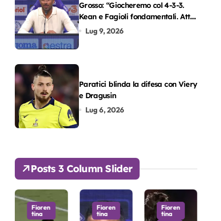
Grosso: “Giocheremo col 4-3-3.
Kean e Fagioli fondamentali. Atta
grande colpo”
Lug 9, 2026
Paratici blinda la difesa con Viery
e Dragusin
Lug 6, 2026
Posts 3 Column Slider
Fioren
Fioren
Fioren
tina
tina
tina