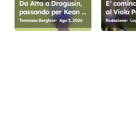
e
Da Atta a Dragusin,
E’ cominci
passando per Kean e
al Viola P
a
Piccoli. A chi gli oscar
Fiorentin
Tommaso Borghini
Ago 3, 2026
Redazione
Lu
r
del precampionato?
t
i
c
o
l
i