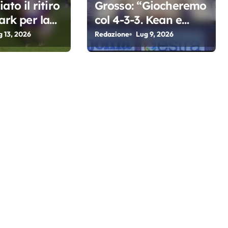
ato il ritiro
Grosso: “Giocheremo
ark per la
col 4-3-3. Kean e
a di Grosso
Fagioli fondamentali.
g 13, 2026
Redazione
Lug 9, 2026
Atta grande colpo”