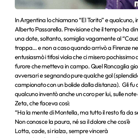
In Argentina lo chiamano “El Torito” e qualcuno, in gioventù, lo paragonava addirittura a Daniel
Alberto Passarella. Previsione che il tempo ha 
una dote, soltanto, somiglia vagamente al “Caudil
troppa… e non a caso quando arrivò a Firenze nel
entusiasmò i tifosi viola che ci misero pochissim
furore che metteva in campo. Quel Roncaglia gio
avversari e segnando pure qualche gol (splendido 
campionato con un bolide dalla distanza). Gli fu d
qualcuno inventò anche un coro per lui, sulle not
Zeta, che faceva così:
“Ha la mente di Montella, ma tutto il resto fa da s
Non conosce la paura, né sa il dolore che cos’è
Lotta, cade, si rialza, sempre vincerà