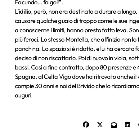
Facundo… fa gol!”.
L’idillio, però, non era destinato a durare a lung
causare qualche guaio di troppo come le sue ingenu
a conoscerne i limiti, hanno presto fatto leva. Son
più feroci. Lo stesso Montella, che all’inizio non 
panchina. Lo spazio si è ridotto, e lui ha cercato 
deciso di non riscattarlo. Poi di nuovo in viola, sot
bassi. Così a fine contratto, dopo 80 presenze e 4
Spagna, al Celta Vigo dove ha ritrovato anche il
compie 30 anni e noi del Brivido che lo ricordiam
auguri.