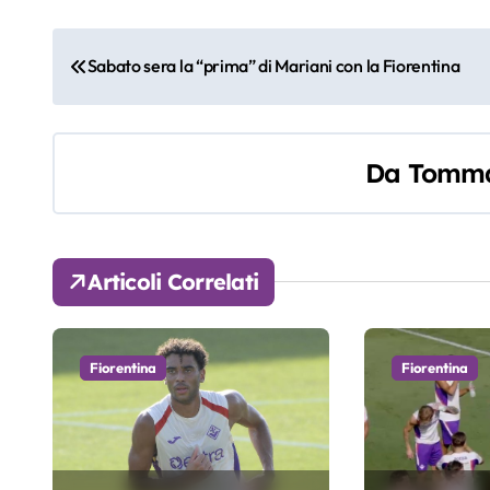
N
Sabato sera la “prima” di Mariani con la Fiorentina
a
v
Da
Tomma
i
g
a
Articoli Correlati
z
i
Fiorentina
Fiorentina
o
n