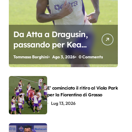
Da Atta a Dragusin,
passando per Kean
e Piccoli. A chi gli
Tommaso Borghini
Ago 3, 2026
0 Comments
oscar del
precampionato?
E’ cominciato il ritiro al Viola Park
per la Fiorentina di Grosso
Lug 13, 2026