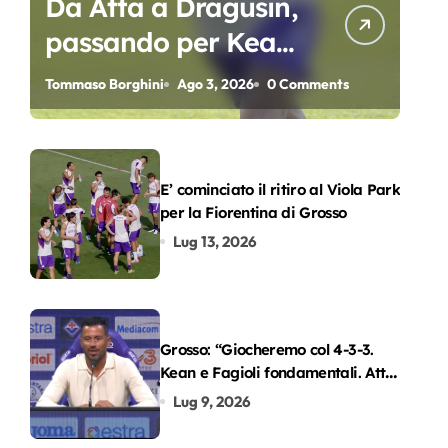
Da Atta a Dragusin,
passando per Kean
e Piccoli. A chi gli
Tommaso Borghini
Ago 3, 2026
0 Comments
oscar del
precampionato?
E’ cominciato il ritiro al Viola Park
per la Fiorentina di Grosso
Lug 13, 2026
Grosso: “Giocheremo col 4-3-3.
Kean e Fagioli fondamentali. Atta
grande colpo”
Lug 9, 2026