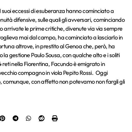
o. I suoi eccessi di esuberanza hanno cominciato a
ità difensive, sulle quali gli avversari, cominciando
o arrivate le prime critiche, divenute via via sempre
lo toglieva mai dal campo, ha cominciato a lasciarlo in
fortuna altrove, in prestito al Genoa che, però, ha
to la gestione Paulo Sousa, con qualche alto e i soliti
 reti nella Fiorentina, Facundo è emigrato in
 vecchio compagno in viola Pepito Rossi. Oggi
o, comunque, con affetto non potevamo non fargli gli