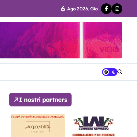
6
Ago 2026, Gio
 fila…”
ra avrà a disposizione
I nostri partners