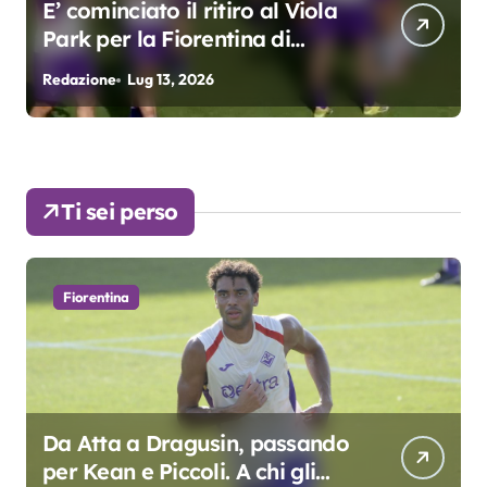
Grosso: “Giocheremo col 4-3-
3. Kean e Fagioli
fondamentali. Atta grande
Redazione
Lug 9, 2026
R
colpo”
Ti sei perso
Fiorentina
Da Atta a Dragusin, passando
per Kean e Piccoli. A chi gli