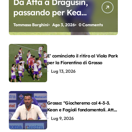
Da Atta a Dragusin,
passando per Kean
e Piccoli. A chi gli
Tommaso Borghini
Ago 3, 2026
0 Comments
oscar del
precampionato?
E’ cominciato il ritiro al Viola Park
per la Fiorentina di Grosso
Lug 13, 2026
Grosso: “Giocheremo col 4-3-3.
Kean e Fagioli fondamentali. Atta
grande colpo”
Lug 9, 2026