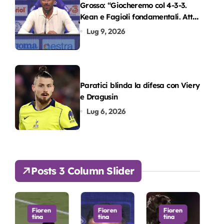
Grosso: “Giocheremo col 4-3-3.
Kean e Fagioli fondamentali. Atta
grande colpo”
Lug 9, 2026
Paratici blinda la difesa con Viery
e Dragusin
Lug 6, 2026
Posts 3 Column Slider
n
Fioren
Fioren
Fioren
tina
tina
tina