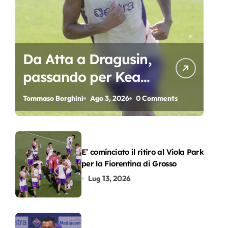
Da Atta a Dragusin,
passando per Kean
e Piccoli. A chi gli
Tommaso Borghini
Ago 3, 2026
0 Comments
oscar del
precampionato?
E’ cominciato il ritiro al Viola Park
per la Fiorentina di Grosso
Lug 13, 2026