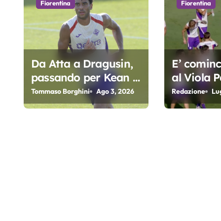
i
Fiorentina
Fiorentina
o
n
e
Da Atta a Dragusin,
E’ cominci
passando per Kean e
al Viola P
a
Piccoli. A chi gli oscar
Fiorentin
Tommaso Borghini
Ago 3, 2026
Redazione
Lu
r
del precampionato?
t
i
c
o
l
Fioren
tina