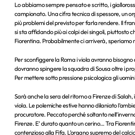
Lo abbiamo sempre pensato e scritto, i gialloross
campionato. Una cifra tecnica di spessore, un or
più problemi del previsto per farla rendere. Il fra
si sta affidando più ai colpi dei singoli, piuttos
Fiorentina. Probabilmente ci arriverà, speriam
Per sconfiggere la Roma i viola avranno bisogno di u
dovranno spingere la squadra di Sousa oltre i propr
Per mettere sotto pressione psicologica gli uomini
Sarà anche la sera del ritorno a Firenze di Salah, il
viola. Le polemiche estive hanno dilaniato l’ambien
procuratore. Peccato perché soltanto nell’invern
Firenze. E’ durato quanto un cerino… Tra Fiorenti
contenzioso alla Fifa. L’organo supremo del calc