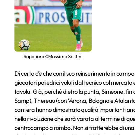
Saponara©Massimo Sestini
Di certo c’è che con il suo reinserimento in campo i
giocatori poliedrici voluti dal tecnico col mercat
tavola. Già, perché dietro la punta, Simeone, fin q
Samp), Thereau (con Verona, Bologna e Atalanta) e
carriera hanno dimostrato qualità importanti anch
nella rivoluzione che sarà varata al termine di q
centrocampo a rombo. Non si tratterebbe di una n