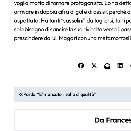
voglia matta di tornare protagonista. Lo ha detto
arrivare in doppia cifra di gol e di assist, perc
aspettato. Ha tanti “sassolini” da togliersi, tutti
solo bisogno di sancire la sua rivincita verso il pas
prescindere da lui. Magari con una metamorfosi
N
Pardo: “E’ mancato il salto di qualità”
a
v
Da
Frances
i