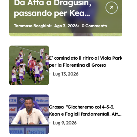
Da Atta a Dragusin,
passando per Kean
e Piccoli. A chi gli
Tommaso Borghini
Ago 3, 2026
0 Comments
oscar del
precampionato?
E’ cominciato il ritiro al Viola Park
per la Fiorentina di Grosso
Lug 13, 2026
Grosso: “Giocheremo col 4-3-3.
Kean e Fagioli fondamentali. Atta
grande colpo”
Lug 9, 2026