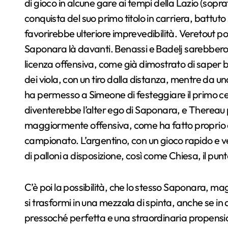
di gioco in alcune gare ai tempi della Lazio (sopratt
conquista del suo primo titolo in carriera, battuto
favorirebbe ulteriore imprevedibilità. Veretout 
Saponara là davanti. Benassi e Badelj sarebbero 
licenza offensiva, come già dimostrato di saper be
dei viola, con un tiro dalla distanza, mentre da u
ha permesso a Simeone di festeggiare il primo cen
diventerebbe l’alter ego di Saponara, e Thereau 
maggiormente offensiva, come ha fatto proprio con 
campionato. L’argentino, con un gioco rapido e 
di palloni a disposizione, così come Chiesa, il punt
C’è poi la possibilità, che lo stesso Saponara, m
si trasformi in una mezzala di spinta, anche se in
pressoché perfetta e una straordinaria propensione