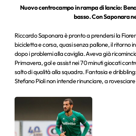
Nuovo centrocampo in rampa di lancio: Benassi arretrato accanto a Badelj. Veretout vertice
basso. Con Saponara nel
Riccardo Saponara è pronto a prendersi la Fiorent
bicicletta e corsa, quasi senza pallone, il ritorno 
dopo i problemi alla caviglia. Aveva già ricominc
Primavera, gol e assist nei 70 minuti giocati cont
salto di qualità alla squadra. Fantasia e dribbling: 
Stefano Pioli non intende rinunciare, a rovesciare 