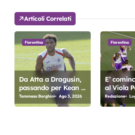
g
Articoli Correlati
a
z
Fiorentina
Fiorentina
i
o
n
Da Atta a Dragusin,
E’ cominci
e
passando per Kean e
al Viola P
a
Piccoli. A chi gli oscar
Fiorentin
Tommaso Borghini
Ago 3, 2026
Redazione
Lu
del precampionato?
r
t
Fioren
i
tina