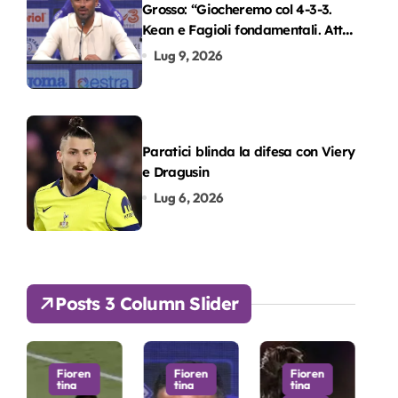
Grosso: “Giocheremo col 4-3-3.
Kean e Fagioli fondamentali. Atta
grande colpo”
Lug 9, 2026
Paratici blinda la difesa con Viery
e Dragusin
Lug 6, 2026
Posts 3 Column Slider
ioren
Fioren
Fioren
Fioren
na
tina
tina
tina