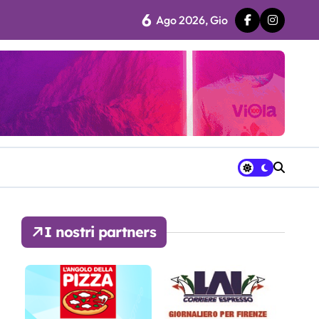
6
Ago 2026, Gio
 fila…”
ra avrà a disposizione
I nostri partners