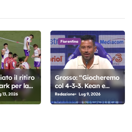
Fiorentina
ato il ritiro
Grosso: “Giocheremo
ark per la
col 4-3-3. Kean e
a di Grosso
Fagioli fondamentali.
g 13, 2026
Redazione
Lug 9, 2026
Atta grande colpo”
Fioren
Fioren
Fioren
F
tina
tina
tina
ti