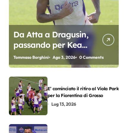
Da Atta a Dragusin,
passando per Kean
e Piccoli. A chi gli
Tommaso Borghini
Ago 3, 2026
0 Comments
oscar del
precampionato?
E’ cominciato il ritiro al Viola Park
per la Fiorentina di Grosso
Lug 13, 2026