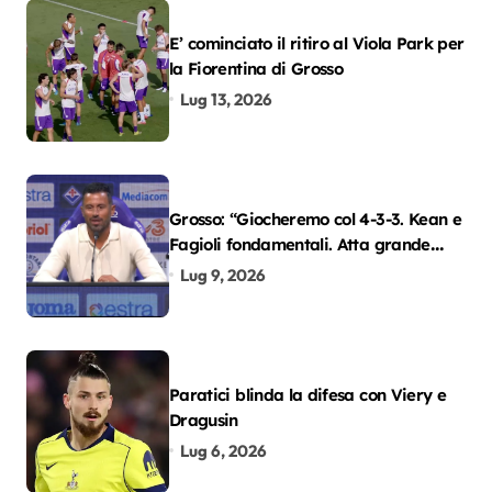
E’ cominciato il ritiro al Viola Park per
la Fiorentina di Grosso
Lug 13, 2026
Grosso: “Giocheremo col 4-3-3. Kean e
Fagioli fondamentali. Atta grande
colpo”
Lug 9, 2026
Paratici blinda la difesa con Viery e
Dragusin
Lug 6, 2026