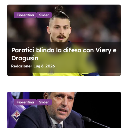
i
o
Fiorentina
Slider
n
e
a
Paratici blinda la difesa con Viery e
Dragusin
r
Redazione
Lug 6, 2026
t
i
c
Fiorentina
Slider
o
l