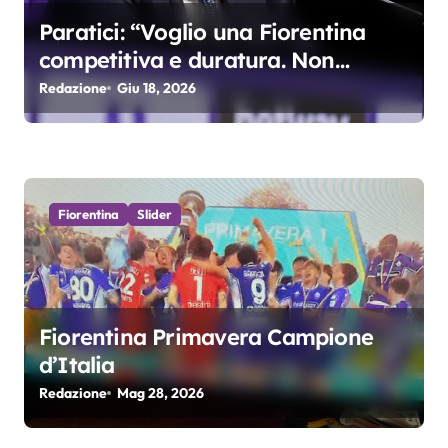
i
Paratici: “Voglio una Fiorentina
competitiva e duratura. Non
accetterei di arrivare ottavo per 4
Redazione
Giu 18, 2026
anni di fila…”
Fiorentina
Slider
Fiorentina Primavera Campione
d’Italia
Redazione
Mag 28, 2026