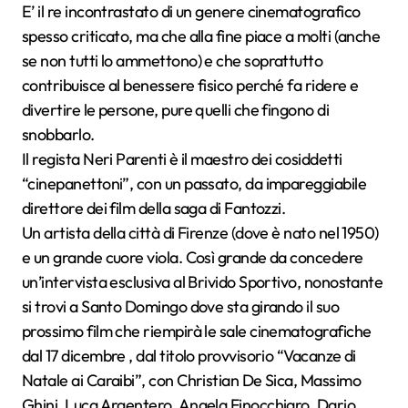
E’ il re incontrastato di un genere cinematografico
spesso criticato, ma che alla fine piace a molti (anche
se non tutti lo ammettono) e che soprattutto
contribuisce al benessere fisico perché fa ridere e
divertire le persone, pure quelli che fingono di
snobbarlo.
Il regista Neri Parenti è il maestro dei cosiddetti
“cinepanettoni”, con un passato, da impareggiabile
direttore dei film della saga di Fantozzi.
Un artista della città di Firenze (dove è nato nel 1950)
e un grande cuore viola. Così grande da concedere
un’intervista esclusiva al Brivido Sportivo, nonostante
si trovi a Santo Domingo dove sta girando il suo
prossimo film che riempirà le sale cinematografiche
dal 17 dicembre , dal titolo provvisorio “Vacanze di
Natale ai Caraibi”, con Christian De Sica, Massimo
Ghini, Luca Argentero, Angela Finocchiaro, Dario