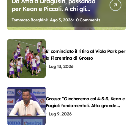
Da Atta a Dragusin, passando
per Kean e Piccoli. A chi gli
oscar del precampionato?
Tommaso Borghini
Ago 3, 2026
0 Comments
E’ cominciato il ritiro al Viola Park per
la Fiorentina di Grosso
Lug 13, 2026
Grosso: “Giocheremo col 4-3-3. Kean e
Fagioli fondamentali. Atta grande
colpo”
Lug 9, 2026