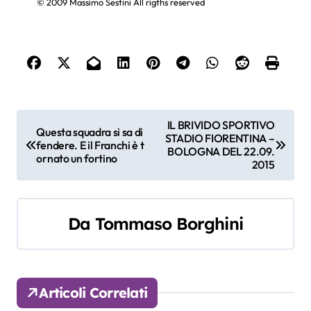
© 2009 Massimo Sestini All rigths reserved
N
IL BRIVIDO SPORTIVO
Questa squadra si sa di
STADIO FIORENTINA –
a
fendere. E il Franchi è t
BOLOGNA DEL 22.09.
ornato un fortino
2015
v
i
Da
Tommaso Borghini
g
a
z
Articoli Correlati