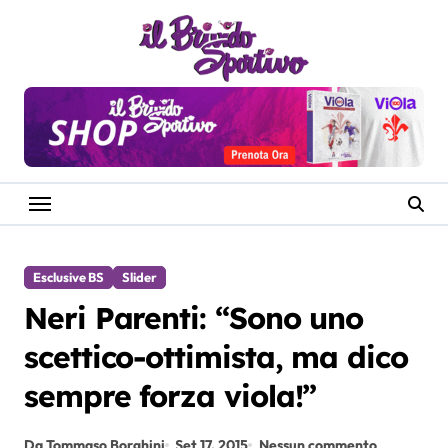
Salta
al
contenuto
Esclusive BS
Slider
Neri Parenti: “Sono uno
scettico-ottimista, ma dico
sempre forza viola!”
Da Tommaso Borghini
Set 17, 2015
Nessun commento