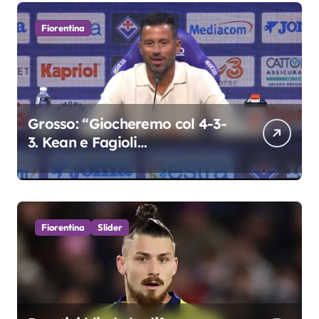
Fiorentina
Grosso: “Giocheremo col 4-3-
3. Kean e Fagioli
fondamentali. Atta grande
colpo”
Fiorentina
Slider