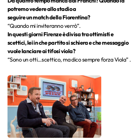
Da quanto tempo manca dal Franchi? Quando la
potremo vedere allo stadio a
seguire un match della Fiorentina?
“Quando mi inviteranno verrò”.
In questi giorni Firenze è divisa tra ottimisti e
scettici, lei in che partito si schiera e che messaggio
vuole lanciare ai tifosi viola?
“Sono un otti…scettico, ma dico sempre forza Viola” .