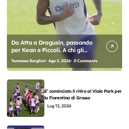
Da Atta a Dragusin, passando
per Kean e Piccoli. A chi gli
oscar del precampionato?
Tommaso Borghini
Ago 3, 2026
0 Comments
E’ cominciato il ritiro al Viola Park per
la Fiorentina di Grosso
Lug 13, 2026