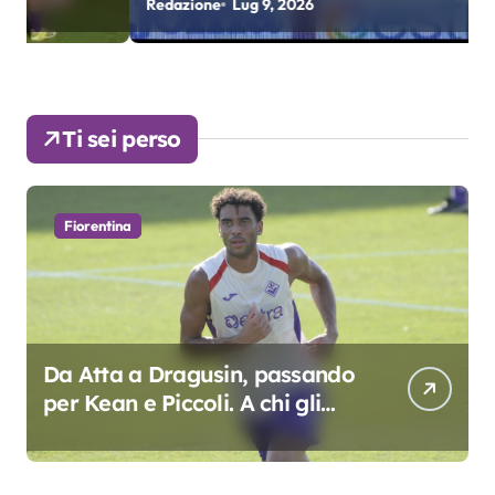
Redazione
Lug 9, 2026
R
colpo”
Ti sei perso
Fiorentina
Da Atta a Dragusin, passando
per Kean e Piccoli. A chi gli
oscar del precampionato?