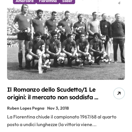
Amarcord
Fiorentina
Slider
Il Romanzo dello Scudetto/1 Le
origini: il mercato non soddisfa i
tifosi. E l’inizio in Coppa Italia è
Ruben Lopes Pegna
Nov 3, 2018
un fallimento
La Fiorentina chiude il campionato 1967/68 al quarto
posto a undici lunghezze (la vittoria viene...