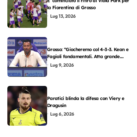
E’ cominciato il ritiro al Viola Park per
la Fiorentina di Grosso
Lug 13, 2026
Grosso: “Giocheremo col 4-3-3. Kean e
Fagioli fondamentali. Atta grande
colpo”
Lug 9, 2026
Paratici blinda la difesa con Viery e
Dragusin
Lug 6, 2026