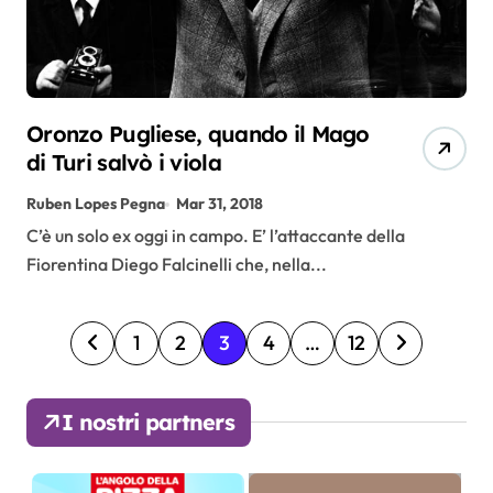
Oronzo Pugliese, quando il Mago
di Turi salvò i viola
Ruben Lopes Pegna
Mar 31, 2018
C’è un solo ex oggi in campo. E’ l’attaccante della
Fiorentina Diego Falcinelli che, nella...
P
1
2
3
4
…
12
a
I nostri partners
g
i