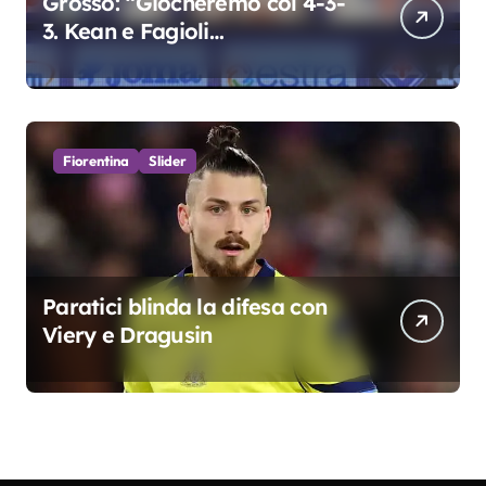
Grosso: “Giocheremo col 4-3-
3. Kean e Fagioli
fondamentali. Atta grande
colpo”
Fiorentina
Slider
Paratici blinda la difesa con
Viery e Dragusin