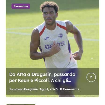
Fiorentina
l
i
Da Atta a Dragusin, passando
per Kean e Piccoli. A chi gli
oscar del precampionato?
Tommaso Borghini
Ago 3, 2026
0 Comments