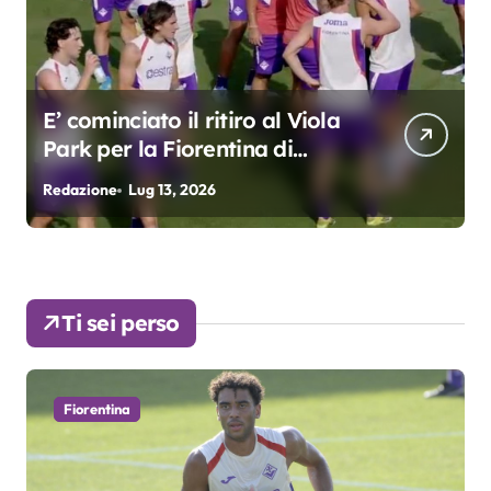
E’ cominciato il ritiro al Viola
Park per la Fiorentina di
Grosso
Redazione
Lug 13, 2026
R
Ti sei perso
Fiorentina