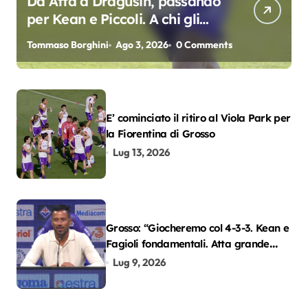
Da Atta a Dragusin, passando
per Kean e Piccoli. A chi gli
oscar del precampionato?
Tommaso Borghini
Ago 3, 2026
0 Comments
E’ cominciato il ritiro al Viola Park per
la Fiorentina di Grosso
Lug 13, 2026
Grosso: “Giocheremo col 4-3-3. Kean e
Fagioli fondamentali. Atta grande
colpo”
Lug 9, 2026