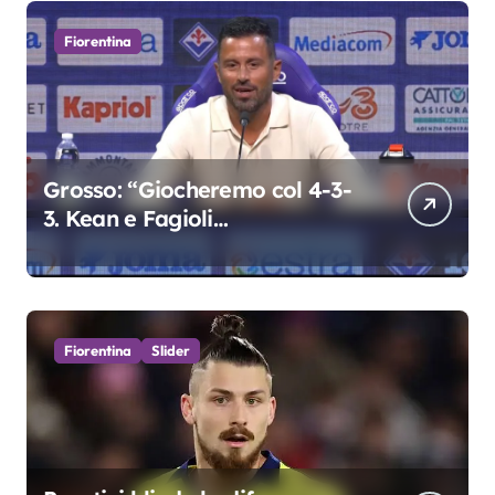
Fiorentina
Grosso: “Giocheremo col 4-3-
3. Kean e Fagioli
fondamentali. Atta grande
colpo”
Fiorentina
Slider